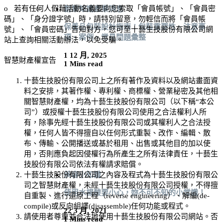
o
若有任何人假藉活動名義要向您索取「會員帳號」、「會員密
創業知識
產業消息
碼」、「身分證字號」時，請特別留意，勿輕信而將「會員帳
保養品包裝設計指南：包裝重要性、注意事
號」、「會員密碼」告知對方，您可至
十藝生技股份有限公司
網
項、案例、常見問題彙整
站上查詢相關活動辦法，以免受騙。
1 12 月, 2025
智慧財產權宣告
1 Mins read
十藝生技股份有限公司
上之所有著作及資料以及網站畫面資
料之安排，其著作權、專利權、商標權、營業秘密及其他相
關智慧財產權，均為
十藝生技股份有限公司
（以下稱“本公
司”）或授權
十藝生技股份有限公司
使用之合法權利人所
有，除事先經
十藝生技股份有限公司
或其權利人之合法授
權，任何人皆不得擅自以任何形式重製、改作、編輯、散
布、傳輸、公開播送或基於租用、出售或其他目的加以使
用，否則應負起因侵權行為所產生之所有法律責任，
十藝生
技股份有限公司
依法有權請求賠償。
十藝生技股份有限公司
之內容及程式為
十藝生技股份有限公
美容小知識
司
之智慧財產權，未經
十藝生技股份有限公司
授權，不得擅
使用水楊酸要小心，妳不可不知的小常識！
自重製、進行還原工程（reverse engineering）、解編(de-
compile)或反向組譯(disassemble)任何功能或程式。
22 3 月, 2021
請使用者尊重並合法地使用
十藝生技股份有限公司
網站。否
1 Mins read