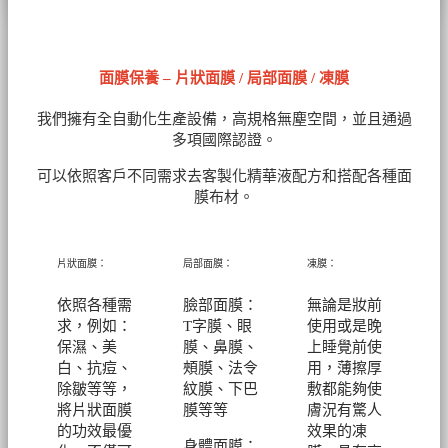
面膜保養 – 片狀面膜 / 局部面膜 / 凍膜
我們擁有全自動化生產設備，高規格無塵空間，並且通過
多項國際認證。
可以依照客戶不同需求去客製化精華液配方和搭配各種面
膜布材。
片狀面膜：
局部面膜：
凍膜：
依照各種需
臉部面膜：
無論是妝前
求，例如：
T字膜、眼
使用或是晚
保濕、美
膜、鼻膜、
上睡覺前使
白、抗痘、
頰膜、法令
用，薄擦厚
除皺等等，
紋膜、下巴
敷都能夠使
將片狀面膜
膜等等
膚況有驚人
的功效最優
效果的凍
身體面膜：