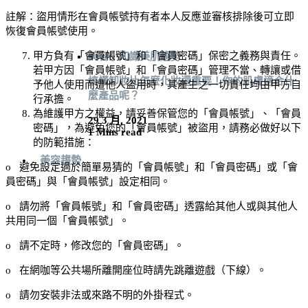
註解：盜用情形在會員帳號持有者本人反應並審核排除後可立即
恢復會員帳號使用。
甲方負有「會員帳號」和「會員密碼」保密之義務與責任。
美容小知識
美肌趨勢
若甲方因「會員帳號」和「會員密碼」管理不當、轉讓或借
搞懂卸妝比怎麼化妝還重要！你的肌膚適合什
予他人使用而遭他人盜用時，其產生之一切責任均由甲方自
麼產品呢？
行承擔。
為維護甲方之權益，請妥善保管您的「會員帳號」、「會員
29 3 月, 2021
密碼」，為避免您的「會員帳號」被盜用，請務必做好以下
1 Mins read
的防範措施：
美容趨勢
o
避免設定過於簡單易猜的「會員帳號」和「會員密碼」或「會
員密碼」與「會員帳號」設定相同。
o
請勿將「會員帳號」和「會員密碼」透露給其他人或與其他人
共用同一個「會員帳號」。
o
請不定時，修改您的「會員密碼」。
o
在網咖等公共場所離開座位時請先跳離遊戲（下線）。
o
請勿安裝非法或來路不明的外掛程式。