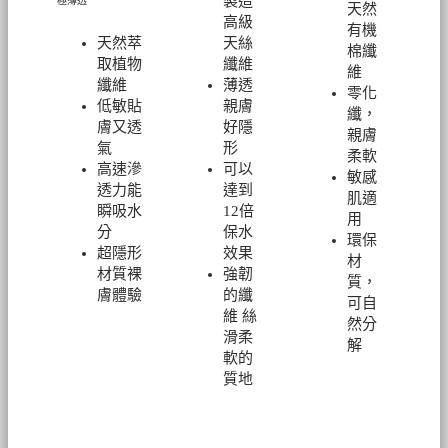
製造
極薄透
天然
高級
有機
天然萃
天絲
棉纖
取植物
纖維
維
纖維
薄透
零化
低敏貼
親膚
纖，
膚又透
好隱
親膚
氣
形
柔軟
高速滲
可以
敏感
透力能
達到
肌適
瞬吸水
12倍
用
分
保水
環保
超隱形
效果
材
材質裸
強韌
質，
膚體驗
的纖
可自
維 絲
然分
滑柔
解
軟的
質地