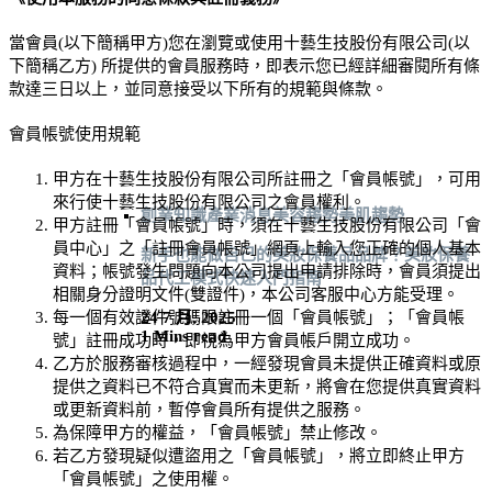
當會員(以下簡稱甲方)您在瀏覽或使用
十藝生技股份有限公司
(以
下簡稱乙方) 所提供的會員服務時，即表示您已經詳細審閱所有條
款達三日以上，並同意接受以下所有的規範與條款。
會員帳號使用規範
甲方在
十藝生技股份有限公司
所註冊之「會員帳號」，可用
來行使
十藝生技股份有限公司
之會員權利。
創業知識
產業消息
美容趨勢
美肌趨勢
甲方註冊「會員帳號」時，須在
十藝生技股份有限公司
「會
員中心」之「註冊會員帳號」網頁上輸入您正確的個人基本
新手也能做自己的美妝保養品品牌？美妝保養
資料；帳號發生問題向本公司提出申請排除時，會員須提出
品代工模式快速入門指南
相關身分證明文件(雙證件)，本公司客服中心方能受理。
每一個有效證件號碼限註冊一個「會員帳號」；「會員帳
24 7 月, 2025
1 Mins read
號」註冊成功時，即視為甲方會員帳戶開立成功。
乙方於服務審核過程中，一經發現會員未提供正確資料或原
提供之資料已不符合真實而未更新，將會在您提供真實資料
或更新資料前，暫停會員所有提供之服務。
為保障甲方的權益，「會員帳號」禁止修改。
若乙方發現疑似遭盜用之「會員帳號」，將立即終止甲方
「會員帳號」之使用權。