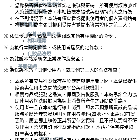
產業消息情報站
您應妥善保管在本站登記之帳號與密碼，所有使用該帳號登
創業知識
入系統之任何行為，本站皆視為帳號與密碼持有人之行為。
在下列情況下，本站有權查看或提供使用者的個人資料給有
產業消息
權機關、或主張其權利受侵害並提出適當證明之第三人：
保養品產業消息
※ 依法令規定、或依司法機關或其他有權機關的命令；
材料趨勢
美容趨勢
※ 為執行本約定條款、或使用者違反約定條款；
化妝品法規
※ 為維護本站系統之正常運作及安全；
美肌知識
※ 為保護本站、其他使用者、或其他第三人的合法權益；
本站所有交易行為僅存在於廠商與使用者之間，本站僅提供
廠商與使用者之間的交易平台與付款機制。
相關商品或服務之品質、保固及售後服務，本站承諾全力協
助使用者解決關於因為線上消費所產生之疑問或爭議。
使用者一旦在本站進行線上消費，即表示願意購買該商品或
服務並願遵守交易規則。使用者資料(如地址、電話)如有變
更時，應立即上線修正其所留存之資料，且不得以資料不符
為理由，否認其訂購行為或拒絕付款。 本站並保有接受您
訂單與否的權利。
美容小知識