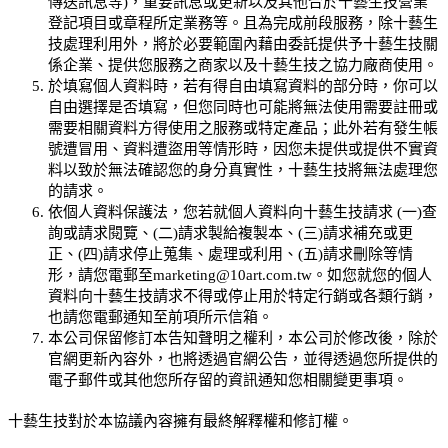
傳送訊息等)，重要訊息或更新以及其他合於
十藝生技
營業
登記項目或章程所定業務等。且為完成前段服務，除
十藝生
技
處理利用外，將於必要範圍內藉由委託提供予
十藝生技
關
係企業、提供您服務之商家以及
十藝生技
之協力廠商使用。
於填寫個人資料時，若有得自由填寫資料的部分時，你可以
自由選擇是否填寫，但您同時也可能將無法使用需要註冊或
需要相關資料方得使用之服務或特定產品；此外若有發生帳
號遭冒用、資料遭盜用等情形時，因您未提供或提供不實資
料以致於無法確認您的身分真實性，
十藝生技
將無法處理您
的請求。
依個人資料保護法，您若就個人資料向
十藝生技
請求 (一)查
詢或請求閱覽、(二)請求製給複製本、(三)請求補充或更
正、(四)請求停止蒐集、處理或利用、(五)請求刪除等情
形，請您電郵至
marketing@10art.com.tw
。如您就您的個人
資料向
十藝生技
請求不得或停止用於特定行銷或各類行銷，
也請您電郵通知至前項所示信箱。
本公司保留修訂本告知聲明之權利，本公司於修改後，除於
官網更新內容外，也將透過官網公告，並得透過您所提供的
電子郵件或其他您所存留的資訊通知您相關變更事項。
十藝生技
對於本協議內容擁有最終解釋權和修訂權。