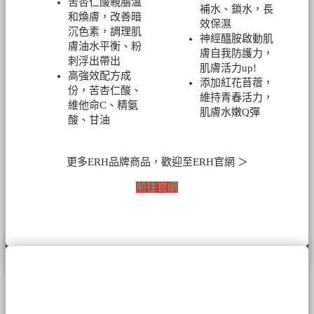
苦杏仁酸親脂溫
補水、鎖水，長
和煥膚，改善暗
效保濕
沉色素，調理肌
神經醯胺啟動肌
膚油水平衡、粉
膚自我防護力，
刺浮出帶出
肌膚活力up!
高強效配方成
添加紅花苜蓿，
份，苦杏仁酸、
維持青春活力，
維他命C、精氨
肌膚水嫩Q彈
酸、甘油
更多ERH品牌商品，歡迎至ERH官網 ＞
前往官網