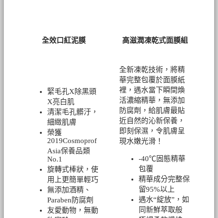
全效口紅泥膜
高滋潤凍乾式面膜組
全新凍乾技術，將精
華完整包覆於面膜紙
裡，遇水當下瞬間煥
緊毛孔X除黑頭
活濃縮精華，無添加
X亮白肌
防腐劑，給肌膚最貼
清潔毛孔髒汙，
近自然的沁新保養，
細緻肌膚
即刻保濕，令肌膚呈
榮獲
2019Cosmoprof
現水嫩光滑！
Asia保養品類
-40℃固態精華
No.1
包覆
旋轉式棒狀，使
精華成分完整保
用上更簡單輕巧
留95%以上
無添加酒精、
遇水“綻放”，如
Paraben防腐劑
同新鮮萃取般
友愛動物，無動