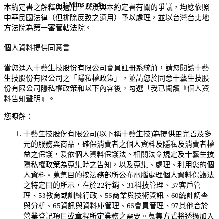
1 Mins read
本約定書之解釋與適用，以及與本約定書有關的爭議，均應依照
中華民國法律（但排除反致之適用）予以處理，並以台灣台北地
方法院為第一審管轄法院。
個人資料提供同意書
當您進入
十藝生技股份有限公司
會員註冊系統前，請您閱讀
十藝
生技股份有限公司
之「隱私權政策」，並請您於同意
十藝生技股
份有限公司
隱私權政策和以下內容後，勾選「我已閱讀『個人資
料告知聲明』。
您瞭解：
十藝生技股份有限公司
(以下稱
十藝生技
)為提供更完善及多
元的服務與商品，確保消費者之個人資料及隱私及消費者權
益之保護，爰依個人資料保護法、相關法令規定及
十藝生技
隱私權政策為蒐集時之告知，以及蒐集、處理、利用您的個
人資料。蒐集目的按法務部所公布電腦處理個人資料保護法
之特定目的所示，在於22行銷、31科技管理、37客戶管
理、53教育或訓練行政、56商業與技術資訊、60統計調查
與分析、65資訊與資料庫管理、66會員管理、97其他合於
營業登記項目或章程所定業務之需要。蒐集方式將透過加入