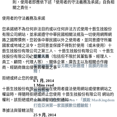
則，使用者即應依下述「使用者的守法義務及承諾」自負相
關之責任。
使用者的守法義務及承諾
您承諾絕不為任何非法目的或以任何非法方式使用
十藝生技股份
有限公司
網站，並承諾遵守中華民國相關法規及一切使用網際網
路之國際慣例。您若係中華民國以外之使用者，並同意遵守所屬
國家或地域之法令。您同意並保證不得對於使用（或未使用）
十
藝生技股份有限公司
之第三人、
十藝生技股份有限公司
、
十藝生
媒體報導
技股份有限公司
之從業人員（包括但不限於其董監事、經理人、
員工、顧問、代理人等）、關係企業、廣告主以及相關合作廠
皖美誌報導：台北觀光新選禮！面膜的新詮
商、經銷商做出侵害其權益之事。
釋！
拒絕或終止您的使用
6 1 月, 2014
1 Mins read
十藝生技股份有限公司
網站在使用者違法使用網站或侵害網站之
媒體報導
權益時，得隨時拒絕或終止您使用
十藝生技股份有限公司
網站的
權利，該拒絕或終止無須發給任何通知。
SmartM：結合 IBeacon，「膜殿 MasKingdom
打造亞洲第一家面膜數位體驗館！
準據法與管轄法院
25 9 月, 2014