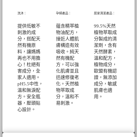
洗沐：
孕婦產品：
居家清潔產品：
提供低敏不
蘊含精萃植
99.5%天然
刺激的成
物油配方，
植物萃取成
分，搭配天
接近人體肌
分製成的清
然有機原
膚構造有效
潔劑，
含有
料，讓媽媽
吸收。純天
天然酵素，
再也不用擔
然有機配
溫和配方，
心！
杜絕有
方，可以強
植物成分，
害成分，全
化肌膚並且
歐盟有機認
家人適用。
迅速修復老
證，無添加
pH5.5中性，
化。
天然植
成分，敏感
溫和無淚配
物萃取成
肌膚也適
方。安全瓶
分，溫和不
用。
器，壓頭貼
易刺激。
心設計。