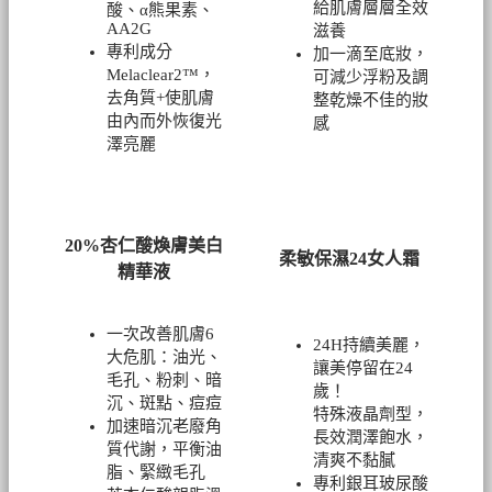
給肌膚層層全效
酸、α熊果素、
AA2G
滋養
專利成分
加一滴至底妝，
Melaclear2™，
可減少浮粉及調
去角質+使肌膚
整乾燥不佳的妝
由內而外恢復光
感
澤亮麗
20%杏仁酸煥膚美白
柔敏保濕24女人霜
精華液
一次改善肌膚6
24H持續美麗，
大危肌：油光、
讓美停留在24
毛孔、粉刺、暗
歲！
沉、斑點、痘痘
特殊液晶劑型，
加速暗沉老廢角
長效潤澤飽水，
質代謝，平衡油
清爽不黏膩
脂、緊緻毛孔
專利銀耳玻尿酸