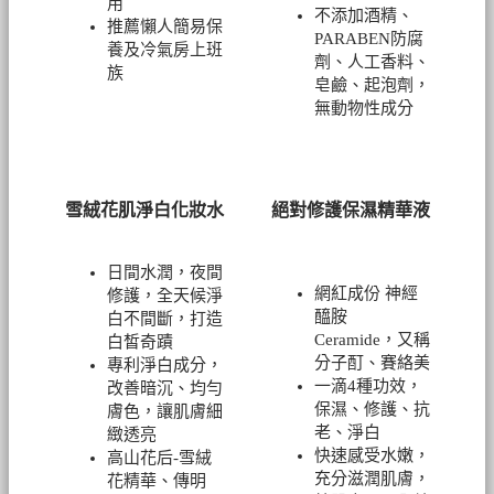
用
不添加酒精、
推薦懶人簡易保
PARABEN防腐
養及冷氣房上班
劑、人工香料、
族
皂鹼、起泡劑，
無動物性成分
雪絨花肌淨白化妝水
絕對修護保濕精華液
日間水潤，夜間
網紅成份 神經
修護，全天候淨
醯胺
白不間斷，打造
Ceramide，又稱
白皙奇蹟
分子酊、賽絡美
專利淨白成分，
一滴4種功效，
改善暗沉、均勻
保濕、修護、抗
膚色，讓肌膚細
老、淨白
緻透亮
快速感受水嫩，
高山花后-雪絨
充分滋潤肌膚，
花精華、傳明