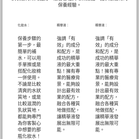
保養經驗。
化妝水：
精華液：
精華液：
保養步驟的
強調「有
強調「有
第一步，最
效」的成分
效」的成分
簡單的補
和配方，是
和配方，是
水，可以用
成功的精華
成功的精華
手單擦或是
液的最大重
液的最大重
搭配化妝棉
點！擁有專
點！擁有專
一併使用。
業的醫療背
業的醫療背
不論是比較
景，能夠設
景，能夠設
清爽的水狀
計出最有效
計出最有效
質地，或是
果的配方，
果的配方，
比較滋潤的
融合各種質
融合各種質
乳狀質地，
地做搭配，
地做搭配，
都能夠專門
讓精華液發
讓精華液發
為你客製心
展出無限可
展出無限可
中想要的那
能。
能。
瓶化妝水！