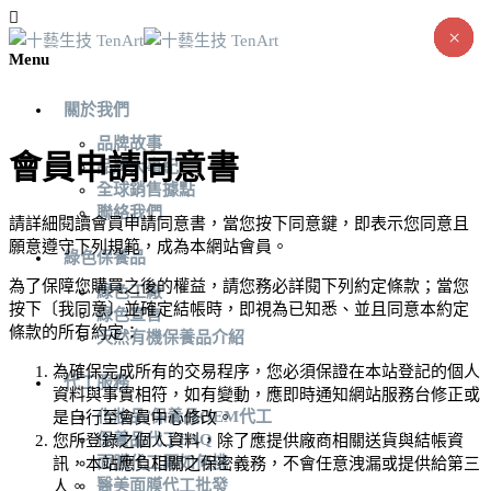
×
×
×
×
×
×
×
×
×
×
×
×
×
×
Menu
關於我們
品牌故事
會員申請同意書
品牌大事紀
全球銷售據點
聯絡我們
請詳細閱讀會員申請同意書，當您按下同意鍵，即表示您同意且
願意遵守下列規範，成為本網站會員。
綠色保養品
為了保障您購買之後的權益，請您務必詳閱下列約定條款；當您
綠色工廠
按下〔我同意〕並確定結帳時，即視為已知悉、並且同意本約定
綠色宣言
條款的所有約定：
天然有機保養品介紹
為確保完成所有的交易程序，您必須保證在本站登記的個人
代工服務
資料與事實相符，如有變動，應即時通知網站服務台修正或
化妝品/保養品OEM代工
是自行至會員中心修改。
保養品代工FAQ
您所登錄之個人資料，除了應提供廠商相關送貨與結帳資
面膜代工厰如何挑
訊，本站應負相關之保密義務，不會任意洩漏或提供給第三
醫美面膜代工批發
人。