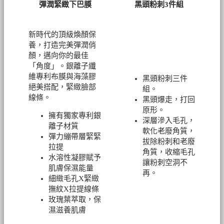
彈潤緊緻下巴膜
黑頭粉刺3件組
新時代的頂級煥顏保
養，打造完美彈潤俏
顏，邁向你的最佳
「角度」。銀離子纖
維專利布膜與海藻膠
黑頭粉刺三件
絕美搭配，緊緻臉部
組。
線條。
黑頭爆走，打回
原形。
擁有獨家專利銀
深層滲入毛孔，
離子材質
軟化老廢角質，
彈力繃帶層緊緊
拔除粉刺和老廢
拉提
角質，收縮毛孔
水溶性凝膠賦予
讓粉刺空洞不
肌膚保濕能量
再。
細緻毛孔X緊緻
撫紋X拉提線條
玫瑰葉萃取，保
濕滋養肌膚