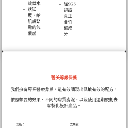
效鎖水
經SGS
狀延
認證
展，給
真正
肌膚緊
含竹
緻的包
碳成
覆感
分
醫美等級保養
我們擁有
專業醫療背景，能有效調製出低敏有效的配方。
依照想要的效果、不同的膚質膚況、以及使用週期規劃去
客製化設計產品。
安瓶：
去角質：