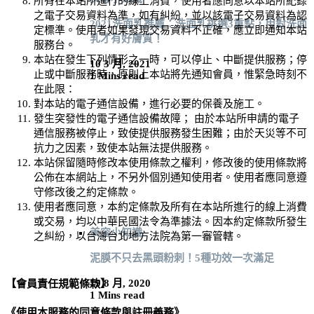
所有在本站所進行的線上消費，使用者應同意以本站所紀錄
之電子交易資料為準，如有糾紛，並以該電子交易資料為認
2021洗面乳推薦：洗面乳挑選3重點，用對洗面
定標準。使用者如果發現交易資料不正確，應立即通知本站
乳才有好膚質！
服務台。
本站在發生下列情形之一時，可以停止、中斷提供服務；停
10 3 月, 2021
止或中斷服務時，原則上本站將先通知會員，惟緊急時刻不
1 Mins read
在此限：
對本站的電子通信設備，進行必要的保養及施工。
發生突發性的電子通信設備故障； 由於本站所申請的電子
通信服務被停止，致使提供服務發生困難；由於天災等不可
抗力之因素，致使本站無法提供服務。
本站保留隨時修改本使用條款之權利，修改後的使用條款將
公佈在本網站上，不另外個別通知使用者。使用者應同意遵
守修改後之約定條款。
使用者應同意，本約定條款及所有在本站所進行的線上消費
或交易，均以中華民國法令為準據法。因本約定條款所發生
美容小知識
之糾紛，以台灣台北地方法院為第一審管轄。
泥膜不只去黑頭粉刺！5種功效一次滿足
19 8 月, 2020
【會員責任規範條款】
1 Mins read
《使用本服務的同意條款與註冊義務》