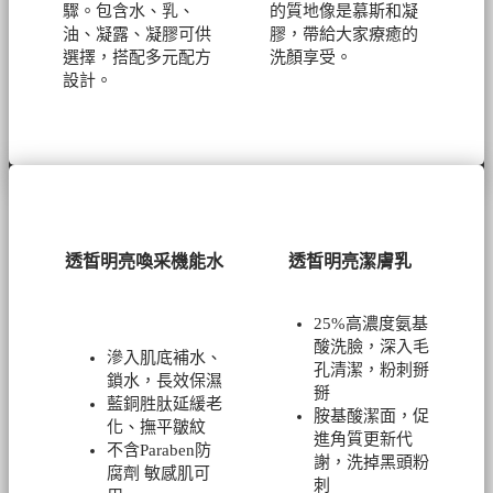
驟。包含水、乳、
的質地像是慕斯和凝
油、凝露、凝膠可供
膠，帶給大家療癒的
選擇，搭配多元配方
洗顏享受。
設計。
透皙明亮喚采機能水
透皙明亮潔膚乳
25%高濃度氨基
酸洗臉，深入毛
滲入肌底補水、
孔清潔，粉刺掰
鎖水，長效保濕
掰
藍銅胜肽延緩老
胺基酸潔面，促
化、撫平皺紋
進角質更新代
不含Paraben防
謝，洗掉黑頭粉
腐劑 敏感肌可
刺