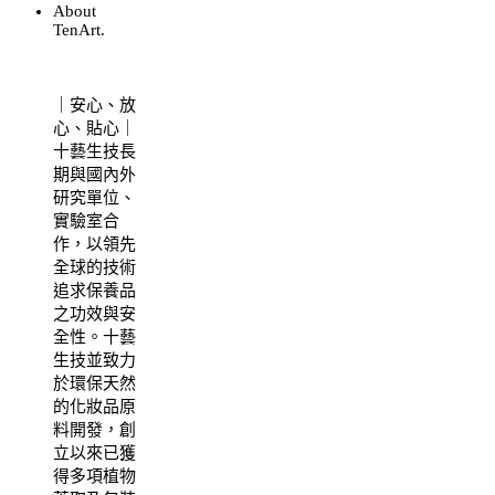
About
TenArt.
｜安心、放
心、貼心｜
十藝生技長
期與國內外
研究單位、
實驗室合
作，以領先
全球的技術
追求保養品
之功效與安
全性。十藝
生技並致力
於環保天然
的化妝品原
料開發，創
立以來已獲
得多項植物