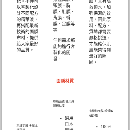
化。不僅可
膜。具有高
頸膜、胸
以客製化設
效鎖水，加
膜、肚膜、
計不同配方
強保濕的效
背膜、臀
的精華液，
用，因此原
膜、足膜等
再搭配最新
料、配方、
等
技術的面膜
質地都需要
布材，提供
嚴格挑選，
任何需求都
給大家最好
才能確保肌
能夠進行客
的品質。
膚能夠得到
製化的開
最好的照
發。
顧。
面膜材質
綠纖面膜
極天絲
隱形貼膚
有機棉面膜
超低敏
超舒適
選用
日本
100%
羽纖面膜
全草本