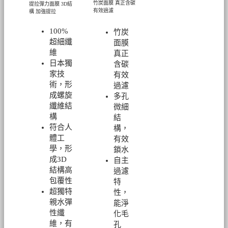
竹炭面膜 真正含碳
提拉彈力面膜
3D結
有效過濾
構 加強提拉
100%
竹炭
超細纖
面膜
維
真正
日本獨
含碳
家技
有效
術，形
過濾
成螺旋
多孔
纖維結
微細
構
結
符合人
構，
體工
有效
學，形
鎖水
成3D
自主
結構高
過濾
包覆性
特
超
獨特
性，
親水彈
能淨
性纖
化毛
維，有
孔