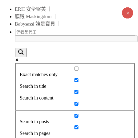
ERH 安全醫美 ｜
×
×
×
×
×
×
×
×
×
×
×
×
×
×
膜殿 Maskingdom ｜
Babysassi 誰是寶貝 ｜
Exact matches only
Search in title
Search in content
Search in posts
Search in pages