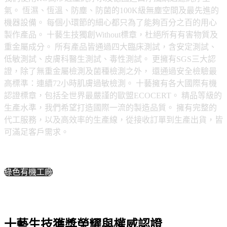
氣。 恆濕、恆溫、防塵、防菌的100K級無塵空間及最先進的
機器設備。 每個小環節的細心都只為了能夠百分之百的用心
製作產品。 十藝生技獨創Without標章，杜絕所有有害物質及
重金屬成分。 所有產品皆通過四大臨床測試，含安定測試、
低敏測試、皮膚科醫生測試、毒性測試。 更擁有SGS三大認
證，除了無重金屬檢測及菌種檢測之外， 還通過安全檢驗最
高標準：連續72小時肌膚過敏檢測。 十藝擁有各大國際有機
認證標章，包括全世界最嚴謹的歐盟ECOCERT。 精品等級的
生產水準，我們希望打造國際一流的製造品質。 擁有完整的
代工服務，以及高效率的生產線，從接收訂單到生產出貨，皆
可滿足客戶需求。
綠色有機工廠
十藝生技獲獎榮耀與權威認證