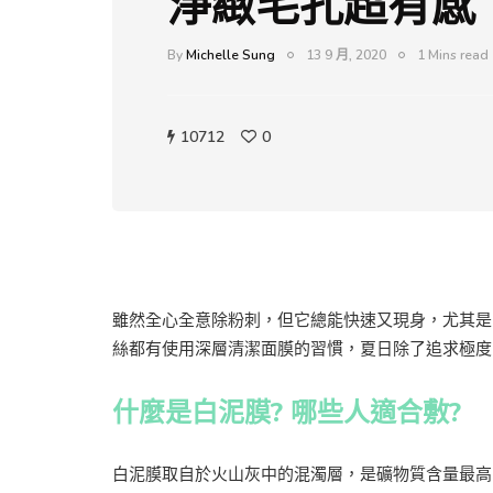
淨緻毛孔超有感
By
Michelle Sung
13 9 月, 2020
1 Mins read
10712
0
雖然全心全意除粉刺，但它總能快速又現身，尤其是
絲都有使用深層清潔面膜的習慣，夏日除了追求極度
什麼是白泥膜? 哪些人適合敷?
白泥膜取自於火山灰中的混濁層，是礦物質含量最高