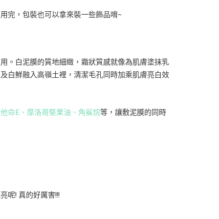
用完，包裝也可以拿來裝一些飾品唷~
使用。白泥膜的質地細緻，霜狀質感就像為肌膚塗抹乳
以及白鮮融入高嶺土裡，清潔毛孔同時加乘肌膚亮白效
他命E、摩洛哥堅果油、角鯊烷
等，讓敷泥膜的同時
 真的好厲害!!!