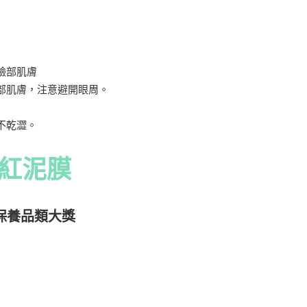
臉部肌膚
部肌膚，注意避開眼周。
不乾澀。
口紅泥膜
容展保養品類大獎