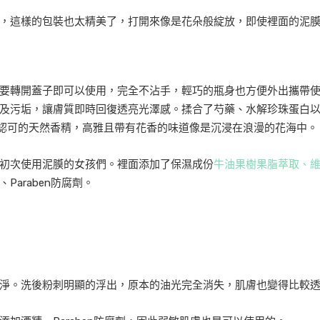
，這樣的包裝也太精美了，打開來像是花朵般綻放，即使裡面的泥膜
要轉開蓋子即可以使用，完全不沾手，輕巧的瓶身也方便外出攜帶
及污垢，讓膚質即時回復透亮光澤感。揉合了芍藥、水解珍珠蛋白
 Associate) 認可的天然香精，高雅且帶有花香的味道像是沉浸在浪漫的花海中。
初次使用泥膜的女孩們。裡面添加了保濕成份
牛油果樹果脂萃取、維
araben防腐劑。
淨。洗後粉刺明顯的浮出，原本的油光完全消失，肌膚也變得比較透亮呢!