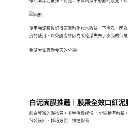
雖然清潔力很強，但完全不會刺激不舒服的感覺，無添
使用完泥膜後記得要濕敷化妝水收斂一下毛孔，因為
度的使用，以免肌膚會因為太乾淨失去了皮脂的保護
希望大家喜歡今天的分享!
白泥面膜推薦︱膜殿全效口紅泥
蘊含豐富的礦物質，多種活性成份 ．分區精準敷臉
包裝設計，輕巧方便，快速保養 。