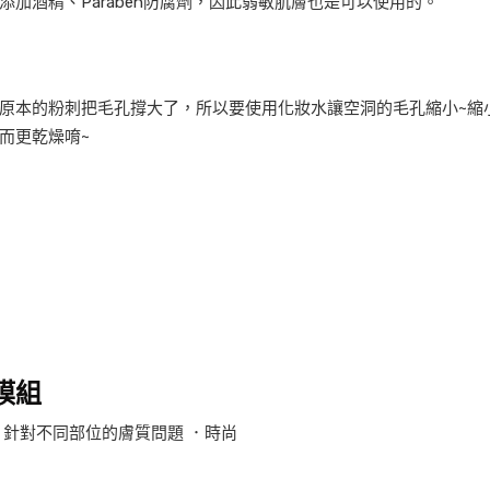
加酒精、Paraben防腐劑，因此弱敏肌膚也是可以使用的。
原本的粉刺把毛孔撐大了，所以要使用化妝水讓空洞的毛孔縮小~縮小
而更乾燥唷~
膜組
，針對不同部位的膚質問題 ．時尚