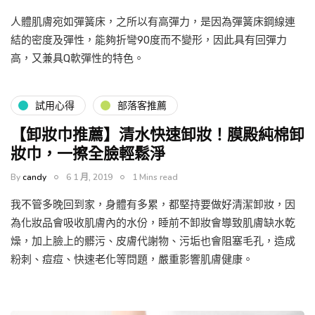
人體肌膚宛如彈簧床，之所以有高彈力，是因為彈簧床鋼線連
結的密度及彈性，能夠折彎90度而不變形，因此具有回彈力
高，又兼具Q軟彈性的特色。
試用心得
部落客推薦
【卸妝巾推薦】清水快速卸妝！膜殿純棉卸
妝巾，一擦全臉輕鬆淨
By
candy
6 1 月, 2019
1 Mins read
我不管多晚回到家，身體有多累，都堅持要做好清潔卸妝，因
為化妝品會吸收肌膚內的水份，睡前不卸妝會導致肌膚缺水乾
燥，加上臉上的髒污、皮膚代謝物、污垢也會阻塞毛孔，造成
粉刺、痘痘、快速老化等問題，嚴重影響肌膚健康。