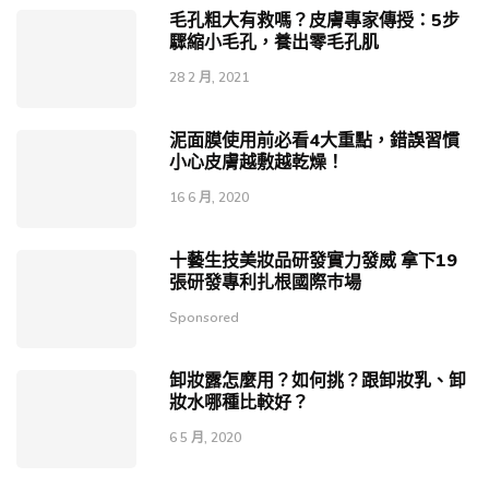
毛孔粗大有救嗎？皮膚專家傳授：5步
驟縮小毛孔，養出零毛孔肌
28 2 月, 2021
泥面膜使用前必看4大重點，錯誤習慣
小心皮膚越敷越乾燥！
16 6 月, 2020
十藝生技美妝品研發實力發威 拿下19
張研發專利扎根國際巿場
Sponsored
卸妝露怎麼用？如何挑？跟卸妝乳、卸
妝水哪種比較好？
6 5 月, 2020