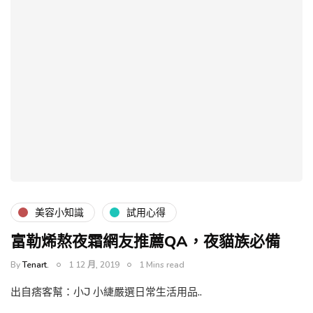
美容小知識
試用心得
富勒烯熬夜霜網友推薦QA，夜貓族必備
By
Tenart.
1 12 月, 2019
1 Mins read
出自痞客幫：小J 小緁嚴選日常生活用品..