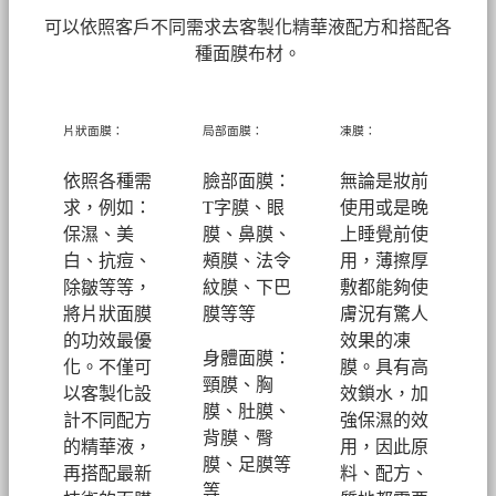
可以依照客戶不同需求去客製化精華液配方和搭配各
種面膜布材。
片狀面膜：
局部面膜：
凍膜：
依照各種需
臉部面膜：
無論是妝前
求，例如：
T字膜、眼
使用或是晚
保濕、美
膜、鼻膜、
上睡覺前使
白、抗痘、
頰膜、法令
用，薄擦厚
除皺等等，
紋膜、下巴
敷都能夠使
將片狀面膜
膜等等
膚況有驚人
的功效最優
效果的凍
身體面膜：
化。不僅可
膜。具有高
頸膜、胸
以客製化設
效鎖水，加
膜、肚膜、
計不同配方
強保濕的效
背膜、臀
的精華液，
用，因此原
膜、足膜等
再搭配最新
料、配方、
等