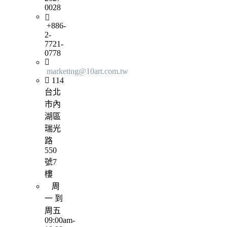
0028
+886-
2-
7721-
0778
marketing@10art.com.tw
114
台北
市內
湖區
瑞光
路
550
號7
樓
周
一 到
周五
09:00am-