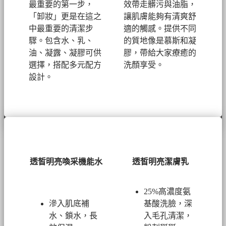
最重要的第一步，
效帶走髒污與油脂，
「卸妝」更是在這之
讓肌膚能夠有清爽舒
中最重要的清潔步
適的觸感。提供不同
驟。包含水、乳、
的質地像是慕斯和凝
油、凝露、凝膠可供
膠，帶給大家療癒的
選擇，搭配多元配方
洗顏享受。
設計。
透皙明亮喚采機能水
透皙明亮潔膚乳
25%高濃度氨
滲入肌底補
基酸洗臉，深
水、鎖水，長
入毛孔清潔，