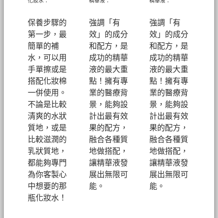
化妝水：
精華液：
精華液：
保養步驟的
強調「有
強調「有
第一步，最
效」的成分
效」的成分
簡單的補
和配方，是
和配方，是
水，可以用
成功的精華
成功的精華
手單擦或是
液的最大重
液的最大重
搭配化妝棉
點！擁有專
點！擁有專
一併使用。
業的醫療背
業的醫療背
不論是比較
景，能夠設
景，能夠設
清爽的水狀
計出最有效
計出最有效
質地，或是
果的配方，
果的配方，
比較滋潤的
融合各種質
融合各種質
乳狀質地，
地做搭配，
地做搭配，
都能夠專門
讓精華液發
讓精華液發
為你客製心
展出無限可
展出無限可
中想要的那
能。
能。
瓶化妝水！