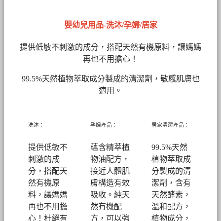
嬰幼兒用品-洗沐/孕婦/居家
提供低敏不刺激的成分，搭配天然有機原料，讓媽媽
再也不用擔心！
99.5%天然植物萃取成分製成的清潔劑
，敏感肌膚也
適用。
洗沐：
孕婦產品：
居家清潔產品：
提供低敏不
蘊含精萃植
99.5%天然
刺激的成
物油配方，
植物萃取成
分，搭配天
接近人體肌
分製成的清
然有機原
膚構造有效
潔劑，
含有
料，讓媽媽
吸收。純天
天然酵素，
再也不用擔
然有機配
溫和配方，
心！
杜絕有
方，可以強
植物成分，