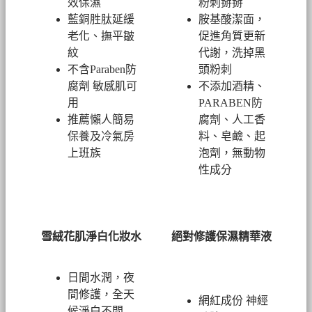
效保濕
粉刺掰掰
藍銅胜肽延緩
胺基酸潔面，
老化、撫平皺
促進角質更新
紋
代謝，洗掉黑
不含Paraben防
頭粉刺
腐劑 敏感肌可
不添加酒精、
用
PARABEN防
推薦懶人簡易
腐劑、人工香
保養及冷氣房
料、皂鹼、起
上班族
泡劑，無動物
性成分
雪絨花肌淨白化妝水
絕對修護保濕精華液
日間水潤，夜
間修護，全天
網紅成份 神經
候淨白不間