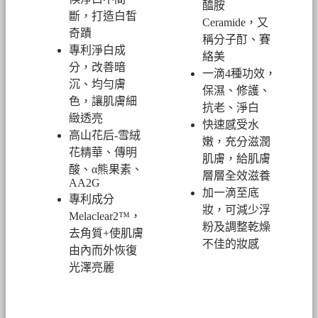
醯胺
斷，打造白皙
Ceramide，又
奇蹟
稱分子酊、賽
專利淨白成
絡美
分，改善暗
一滴4種功效，
沉、均勻膚
保濕、修護、
色，讓肌膚細
抗老、淨白
緻透亮
快速感受水
高山花后-雪絨
嫩，充分滋潤
花精華、傳明
肌膚，給肌膚
酸、α熊果素、
層層全效滋養
AA2G
加一滴至底
專利成分
妝，可減少浮
Melaclear2™，
粉及調整乾燥
去角質+使肌膚
不佳的妝感
由內而外恢復
光澤亮麗