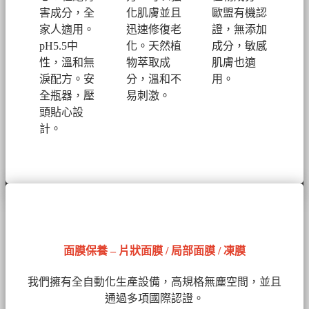
害成分，全
化肌膚並且
歐盟有機認
家人適用。
迅速修復老
證，無添加
pH5.5中
化。
天然植
成分，敏感
性，溫和無
物萃取成
肌膚也適
淚配方。安
分，溫和不
用。
全瓶器，壓
易刺激。
頭貼心設
計。
面膜保養 – 片狀面膜 / 局部面膜 / 凍膜
我們擁有全自動化生產設備，高規格無塵空間，並且
通過多項國際認證。