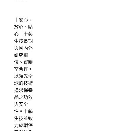
｜安心、
放心、貼
心｜十藝
生技長期
與國內外
研究單
位、實驗
室合作，
以領先全
球的技術
追求保養
品之功效
與安全
性。十藝
生技並致
力於環保