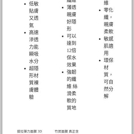
纖維
維
低敏
薄透
零化
貼膚
親膚
纖，
又透
好隱
親膚
氣
形
柔軟
高速
可以
敏感
滲透
達到
肌適
力能
12倍
用
瞬吸
保水
環保
水分
效果
材
超隱
強韌
質，
形材
的纖
可自
質裸
維 絲
然分
膚體
滑柔
解
驗
軟的
質地
提拉彈力面膜
3D
竹炭面膜 真正含