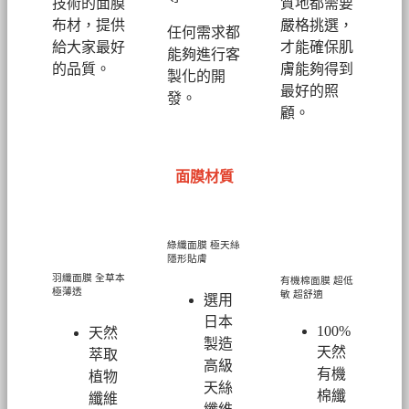
技術的面膜
質地都需要
布材，提供
嚴格挑選，
任何需求都
給大家最好
才能確保肌
能夠進行客
的品質。
膚能夠得到
製化的開
最好的照
發。
顧。
面膜材質
綠纖面膜
極天絲
隱形貼膚
羽纖面膜
全草本
有機棉面膜
超低
極薄透
敏 超舒適
選用
日本
100%
天然
製造
天然
萃取
高級
有機
植物
天絲
棉纖
纖維