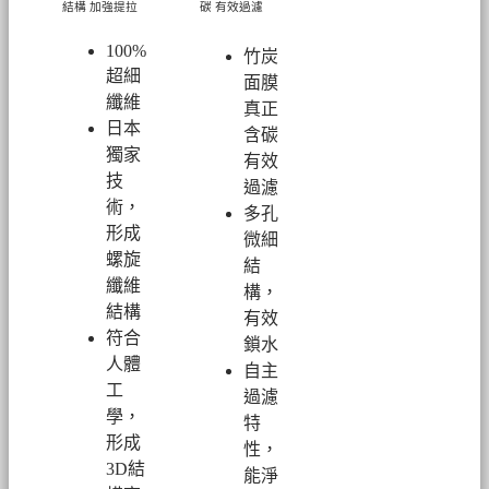
結構 加強提拉
碳 有效過濾
100%
竹炭
超細
面膜
纖維
真正
日本
含碳
獨家
有效
技
過濾
術，
多孔
形成
微細
螺旋
結
纖維
構，
結構
有效
符合
鎖水
人體
自主
工
過濾
學，
特
形成
性，
3D結
能淨