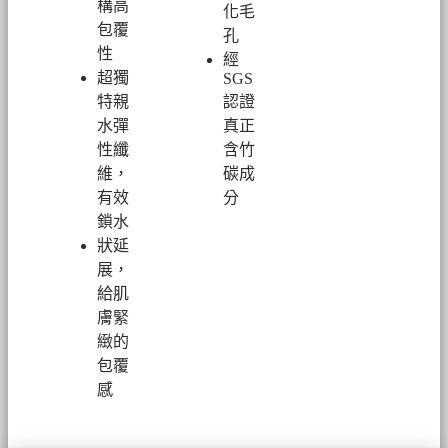
構高
化毛
包覆
孔
性
經
超
獨
SGS
特親
認證
水彈
真正
性纖
含竹
維，
碳成
有效
分
鎖水
狀延
展，
給肌
膚緊
緻的
包覆
感