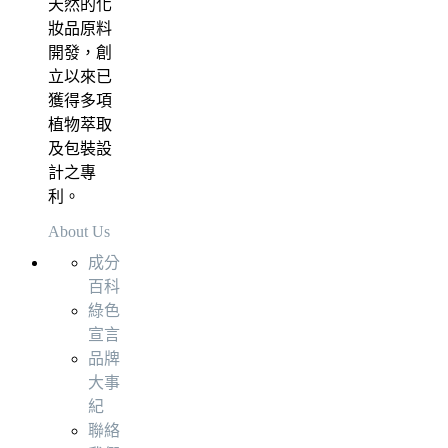
天然的化
妝品原料
開發，創
立以來已
獲得多項
植物萃取
及包裝設
計之專
利。
About Us
成分
百科
綠色
宣言
品牌
大事
紀
聯絡