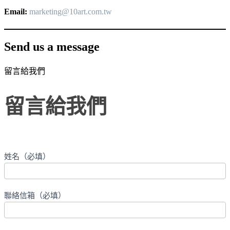
Email:
marketing@10art.com.tw
Send us a message
留言給我們
留
留言給我們
言
給
我
們
If
姓名（必填）
you
are
human,
leave
聯絡信箱（必填）
this
field
blank.