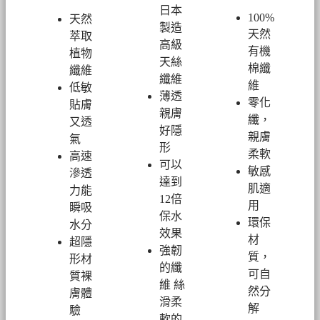
日本
100%
天然
製造
天然
萃取
高級
有機
植物
天絲
棉纖
纖維
纖維
維
低敏
薄透
零化
貼膚
親膚
纖，
又透
好隱
親膚
氣
形
柔軟
高速
可以
敏感
滲透
達到
肌適
力能
12倍
用
瞬吸
保水
環保
水分
效果
材
超隱
強韌
質，
形材
的纖
可自
質裸
維 絲
然分
膚體
滑柔
解
驗
軟的