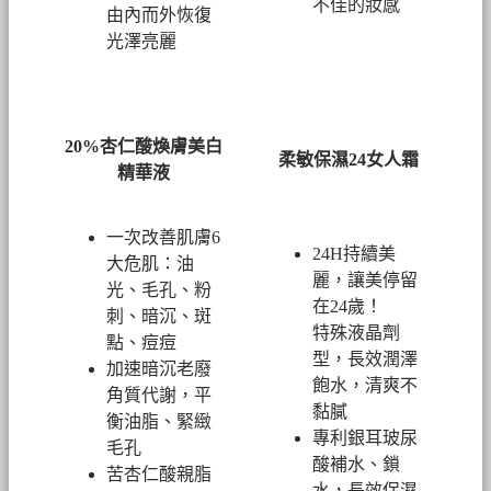
不佳的妝感
由內而外恢復
光澤亮麗
20%杏仁酸煥膚美白
柔敏保濕24女人霜
精華液
一次改善肌膚6
24H持續美
大危肌：油
麗，讓美停留
光、毛孔、粉
在24歲！
刺、暗沉、斑
特殊液晶劑
點、痘痘
型，長效潤澤
加速暗沉老廢
飽水，清爽不
角質代謝，平
黏膩
衡油脂、緊緻
專利銀耳玻尿
毛孔
酸補水、鎖
苦杏仁酸親脂
水，長效保濕