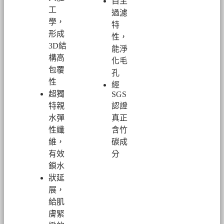
自主
工
過濾
學，
特
形成
性，
3D結
能淨
構高
化毛
包覆
孔
性
經
超
獨
SGS
特親
認證
水彈
真正
性纖
含竹
維，
碳成
有效
分
鎖水
狀延
展，
給肌
膚緊