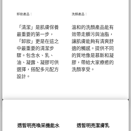
卸妝產品：
洗顏產品：
「清潔」是肌膚保養
溫和的洗顏產品能有
最重要的第一步，
效帶走髒污與油脂，
「卸妝」更是在這之
讓肌膚能夠有清爽舒
中最重要的清潔步
適的觸感。提供不同
驟。包含水、乳、
的質地像是慕斯和凝
油、凝露、凝膠可供
膠，帶給大家療癒的
選擇，搭配多元配方
洗顏享受。
設計。
透皙明亮喚采機能水
透皙明亮潔膚乳