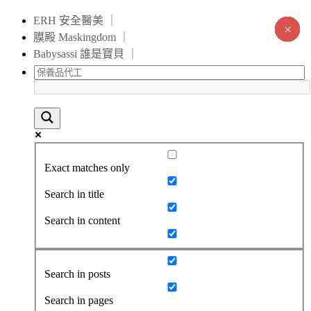
ERH 安全醫美 ｜
×
×
×
×
×
×
×
×
×
×
×
×
×
×
膜殿 Maskingdom ｜
Babysassi 誰是寶貝 ｜
Exact matches only
Search in title
Search in content
Search in posts
Search in pages