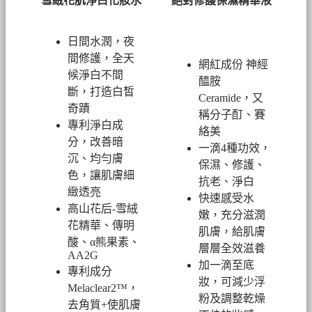
雪絨花肌淨白化妝水
絕對修護保濕精華液
日間水潤，夜
間修護，全天
網紅成份 神經
候淨白不間
醯胺
斷，打造白皙
Ceramide，又
奇蹟
稱分子酊、賽
專利淨白成
絡美
分，改善暗
一滴4種功效，
沉、均勻膚
保濕、修護、
色，讓肌膚細
抗老、淨白
緻透亮
快速感受水
高山花后-雪絨
嫩，充分滋潤
花精華、傳明
肌膚，給肌膚
酸、α熊果素、
層層全效滋養
AA2G
加一滴至底
專利成分
妝，可減少浮
Melaclear2™，
粉及調整乾燥
去角質+使肌膚