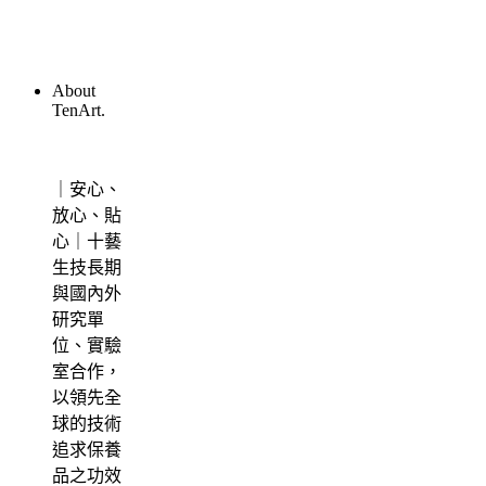
8 5 月, 2026
PDRN是什麼？為何能成為美妝保養新寵
About
兒？成分、功效一次解答！
TenArt.
7 4 月, 2026
｜安心、
PIF是什麼？化妝品為何需要準備PIF？法
放心、貼
源依據、備製流程全解答
心｜十藝
生技長期
7 4 月, 2026
與國內外
研究單
位、實驗
室合作，
以領先全
球的技術
追求保養
品之功效