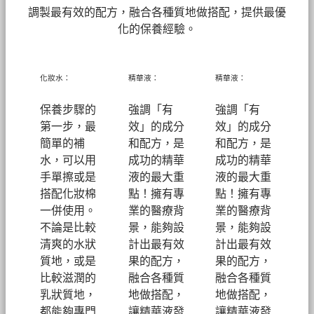
調製最有效的配方，融合各種質地做搭配，提供最優
化的保養經驗。
化妝水：
精華液：
精華液：
保養步驟的
強調「有
強調「有
第一步，最
效」的成分
效」的成分
簡單的補
和配方，是
和配方，是
水，可以用
成功的精華
成功的精華
手單擦或是
液的最大重
液的最大重
搭配化妝棉
點！擁有專
點！擁有專
一併使用。
業的醫療背
業的醫療背
不論是比較
景，能夠設
景，能夠設
清爽的水狀
計出最有效
計出最有效
質地，或是
果的配方，
果的配方，
比較滋潤的
融合各種質
融合各種質
乳狀質地，
地做搭配，
地做搭配，
都能夠專門
讓精華液發
讓精華液發