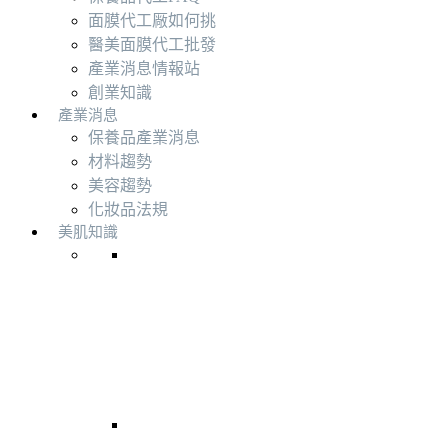
面膜代工厰如何挑
醫美面膜代工批發
產業消息情報站
創業知識
產業消息
保養品產業消息
材料趨勢
美容趨勢
化妝品法規
美肌知識
創業知識
材料趨勢
產業消息
美容趨勢
美肌趨
勢
2025護膚新趨勢｜外泌體引領保養品革新，
打造創新爆品