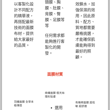
頸膜、胸
以客製化設
效鎖水，加
膜、肚膜、
計不同配方
強保濕的效
背膜、臀
的精華液，
用，因此原
膜、足膜等
再搭配最新
料、配方、
等
技術的面膜
質地都需要
布材，提供
嚴格挑選，
任何需求都
給大家最好
才能確保肌
能夠進行客
的品質。
膚能夠得到
製化的開
最好的照
發。
顧。
面膜材質
綠纖面膜
極天絲
隱形貼膚
羽纖面膜
全草本
有機棉面膜
超低
極薄透
敏 超舒適
選用