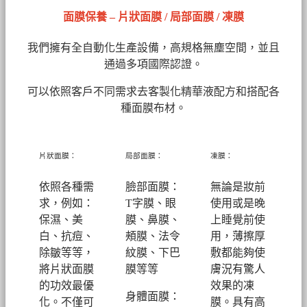
面膜保養 – 片狀面膜 / 局部面膜 / 凍膜
我們擁有全自動化生產設備，高規格無塵空間，並且
通過多項國際認證。
可以依照客戶不同需求去客製化精華液配方和搭配各
種面膜布材。
片狀面膜：
局部面膜：
凍膜：
依照各種需
臉部面膜：
無論是妝前
求，例如：
T字膜、眼
使用或是晚
保濕、美
膜、鼻膜、
上睡覺前使
白、抗痘、
頰膜、法令
用，薄擦厚
除皺等等，
紋膜、下巴
敷都能夠使
將片狀面膜
膜等等
膚況有驚人
的功效最優
效果的凍
身體面膜：
化。不僅可
膜。具有高