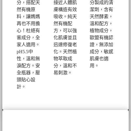
分，搭配天
接近人體肌
分製成的清
然有機原
膚構造有效
潔劑，
含有
料，讓媽媽
吸收。純天
天然酵素，
再也不用擔
然有機配
溫和配方，
心！
杜絕有
方，可以強
植物成分，
害成分，全
化肌膚並且
歐盟有機認
家人適用。
迅速修復老
證，無添加
pH5.5中
化。
天然植
成分，敏感
性，溫和無
物萃取成
肌膚也適
淚配方。安
分，溫和不
用。
全瓶器，壓
易刺激。
頭貼心設
計。