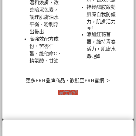
溫和煥膚，改
神經醯胺啟動
善暗沉色素，
肌膚自我防護
調理肌膚油水
力，肌膚活力
平衡、粉刺浮
up!
出帶出
添加紅花苜
高強效配方成
蓿，維持青春
份，苦杏仁
活力，肌膚水
酸、維他命C、
嫩Q彈
精氨酸、甘油
更多ERH品牌商品，歡迎至ERH官網 ＞
前往官網