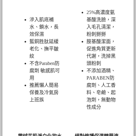
25%高濃度氨
滲入肌底補
基酸洗臉，深
水、鎖水，長
入毛孔清潔，
效保濕
粉刺掰掰
藍銅胜肽延緩
胺基酸潔面，
老化、撫平皺
促進角質更新
紋
代謝，洗掉黑
不含Paraben防
頭粉刺
腐劑 敏感肌可
不添加酒精、
用
PARABEN防
推薦懶人簡易
腐劑、人工香
保養及冷氣房
料、皂鹼、起
上班族
泡劑，無動物
性成分