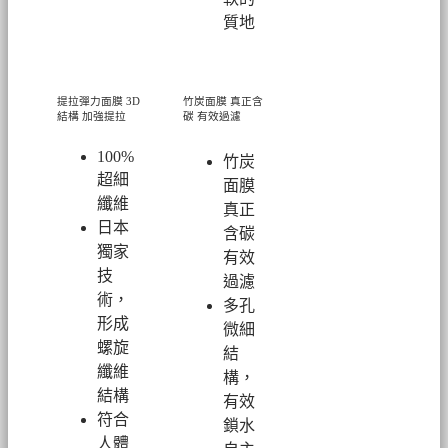
質地
提拉彈力面膜
3D
竹炭面膜 真正含
結構 加強提拉
碳 有效過濾
100%
竹炭
超細
面膜
纖維
真正
日本
含碳
獨家
有效
技
過濾
術，
多孔
形成
微細
螺旋
結
纖維
構，
結構
有效
符合
鎖水
人體