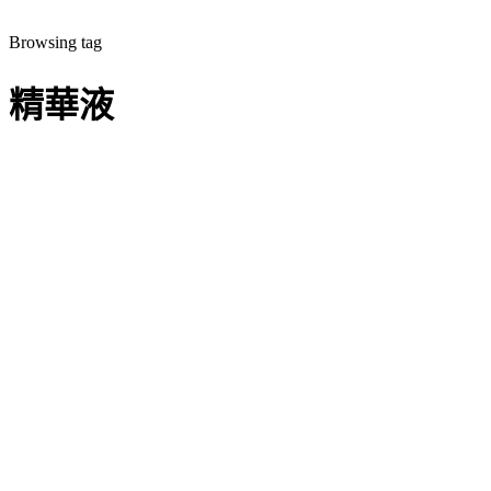
媒體報導
Browsing tag
明周專訪：美妝新勢力來襲
精華液
美容小知識
毛孔粗大怎麼辦？保養4步驟，選對解決毛孔粗大保
養品！