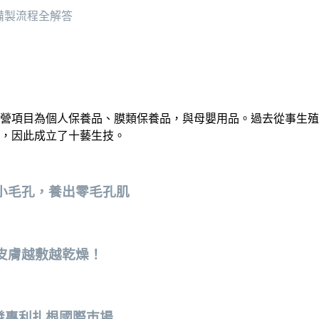
、備製流程全解答
經營項目為個人保養品、膜類保養品，與母嬰用品。過去從事生殖醫學
，因此成立了十藝生技。
小毛孔，養出零毛孔肌
皮膚越敷越乾燥！
發專利扎根國際巿場