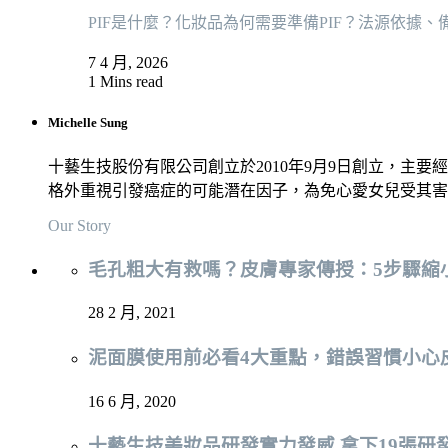
PIF是什麼？化妝品為何需要準備PIF？法源依據
7 4 月, 2026
1 Mins read
Michelle Sung
十藝生技股份有限公司創立於2010年9月9日創立，主要
格外重視引發癌症的可能潛在因子，為免心愛女兒受其害
Our Story
毛孔粗大有救嗎？皮膚專家傳授：5步驟縮
28 2 月, 2021
泥面膜使用前必看4大重點，錯誤習慣小心
16 6 月, 2020
十藝生技美妝品研發實力發威 拿下19張研