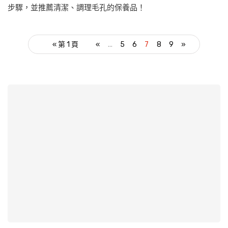
步驟，並推薦清潔、調理毛孔的保養品！
« 第 1 頁
«
...
5
6
7
8
9
»