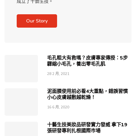
成立了十藝生技。
Our Story
毛孔粗大有救嗎？皮膚專家傳授：5步
驟縮小毛孔，養出零毛孔肌
28 2 月, 2021
泥面膜使用前必看4大重點，錯誤習慣
小心皮膚越敷越乾燥！
16 6 月, 2020
十藝生技美妝品研發實力發威 拿下19
張研發專利扎根國際巿場