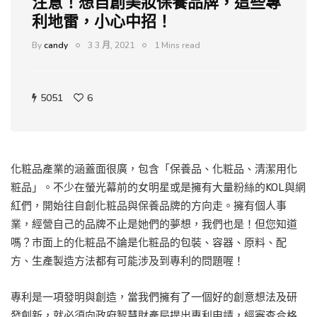
注意！想自創美妝保養品牌，這些專
利地雷，小心中招！
By
candy
3 3 月, 2021
1 Mins read
5051
6
化粧品產業的涵蓋面很廣，包含「保養品、化粧品、清潔用化
粧品」。不少在螢光幕前的女明星或是擁有大量粉絲的KOL與網
紅們，開始往自創化粧品與保養品牌的方向走。擁有個人事
業，經營自己的品牌不止是她們的夢想，我們也是！但您知道
嗎？市面上的化粧品不論是化粧品的包裝、容器、原料、配
方、生產製造方法都有可能涉及到專利的問題喔！
專利是一項發明與創造，當我們擁有了一個好的創意想法及研
發創新，就必須向政府智慧財產局提出專利申請，經審查合格