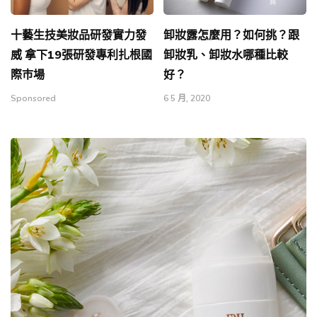
十藝生技美妝品研發實力發
卸妝露怎麼用？如何挑？跟
威 拿下19張研發專利扎根國
卸妝乳、卸妝水哪種比較
際巿場
好？
Sponsored
6 5 月, 2020