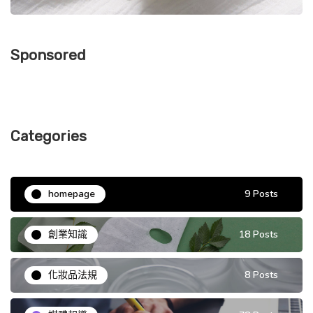
Sponsored
Categories
homepage
9 Posts
創業知識
18 Posts
化妝品法規
8 Posts