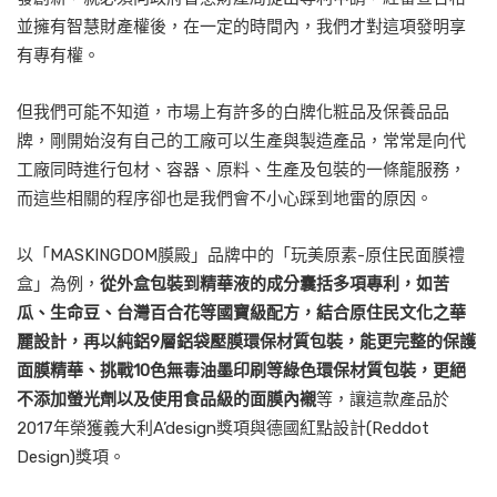
並擁有智慧財產權後，在一定的時間內，我們才對這項發明享
有專有權。
但我們可能不知道，市場上有許多的白牌化粧品及保養品品
牌，剛開始沒有自己的工廠可以生產與製造產品，常常是向代
工廠同時進行包材、容器、原料、生產及包裝的一條龍服務，
而這些相關的程序卻也是我們會不小心踩到地雷的原因。
以「MASKINGDOM膜殿」品牌中的「玩美原素-原住民面膜禮
盒」為例，
從外盒包裝到精華液的成分囊括多項專利，如苦
瓜、生命豆、台灣百合花等國寶級配方，結合原住民文化之華
麗設計，再以純鋁9層鋁袋壓膜環保材質包裝，能更完整的保護
面膜精華、挑戰10色無毒油墨印刷等綠色環保材質包裝，更絕
不添加螢光劑以及使用食品級的面膜內襯
等，讓這款產品於
2017年榮獲義大利A’design獎項與德國紅點設計(Reddot
Design)獎項。