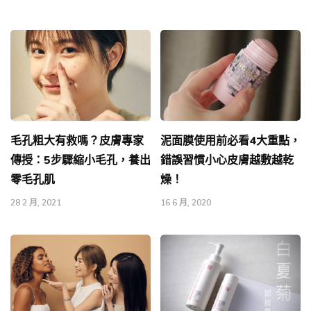
毛孔粗大有救嗎？皮膚專家
泥面膜使用前必看4大重點，
傳授：5步驟縮小毛孔，養出
錯誤習慣小心皮膚越敷越乾
零毛孔肌
燥！
28 2 月, 2021
16 6 月, 2020