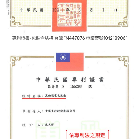
專利證書-包裝盒結構 台灣 “M447876 申請案號101218906”