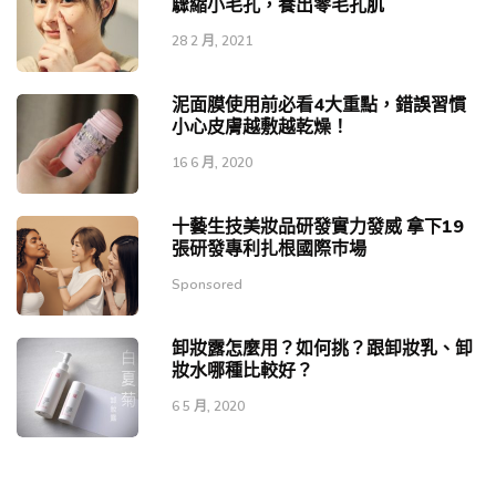
驟縮小毛孔，養出零毛孔肌
28 2 月, 2021
泥面膜使用前必看4大重點，錯誤習慣
小心皮膚越敷越乾燥！
16 6 月, 2020
十藝生技美妝品研發實力發威 拿下19
張研發專利扎根國際巿場
Sponsored
卸妝露怎麼用？如何挑？跟卸妝乳、卸
妝水哪種比較好？
6 5 月, 2020