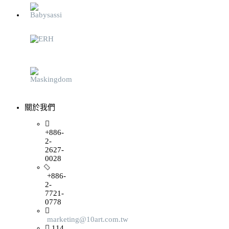
關於我們
+886-
2-
2627-
0028
+886-
2-
7721-
0778
marketing@10art.com.tw
114