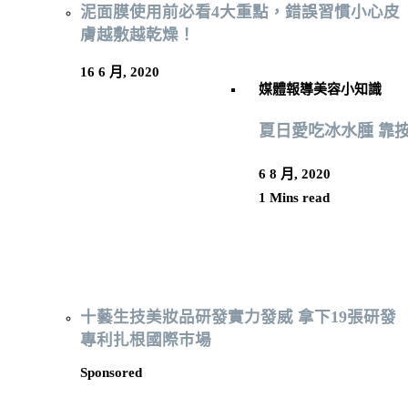
泥面膜使用前必看4大重點，錯誤習慣小心皮
膚越敷越乾燥！
16 6 月, 2020
媒體報導
美容小知識
夏日愛吃冰水腫 靠
6 8 月, 2020
1 Mins read
十藝生技美妝品研發實力發威 拿下19張研發
專利扎根國際巿場
Sponsored