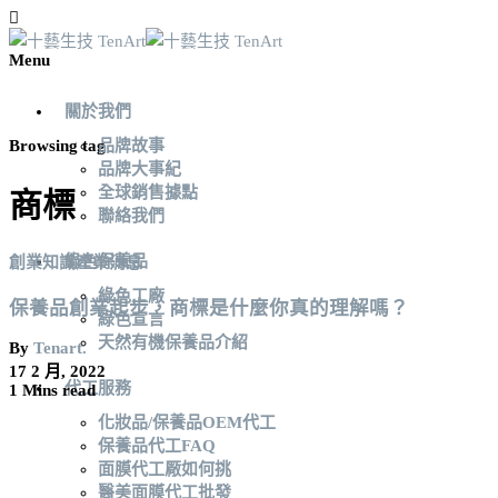
Menu
關於我們
Browsing tag
品牌故事
品牌大事紀
全球銷售據點
商標
聯絡我們
綠色保養品
創業知識
產業消息
綠色工廠
保養品創業起步，商標是什麼你真的理解嗎？
綠色宣言
天然有機保養品介紹
By
Tenart.
17 2 月, 2022
代工服務
1 Mins read
化妝品/保養品OEM代工
保養品代工FAQ
面膜代工厰如何挑
醫美面膜代工批發