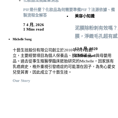
化妝品法規
產業消息
PIF是什麼？化妝品為何需要準備PIF？法源依據、備
製流程全解答
美容小知識
7 4 月, 2026
泥膜除粉刺有效嗎？
1 Mins read
膜，淨緻毛孔超有感
Michelle Sung
13 9 月, 2020
十藝生技股份有限公司創立於2010年9月9日創
立，主要經營項目為個人保養品、膜類保養品，與母嬰用
1 Mins read
品。過去從事生殖醫學臨床胚胎研究的Michelle，因家族有
乳癌病史，格外重視引發癌症的可能潛在因子，為免心愛女
兒受其害，因此成立了十藝生技。
Our Story