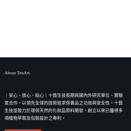
卸妝乳推薦怎麼挑？掌握4劑型與膚質
種類，找對專屬配方完美淨膚！
PDRN是什麼？為何能成為美妝保養新
寵兒？成分、功效一次解答！
About TenArt.
PIF是什麼？化妝品為何需要準備PIF？
法源依據、備製流程全解答
｜安心、放心、貼心｜十藝生技長期與國內外研究單位、實驗
室合作，以領先全球的技術追求保養品之功效與安全性。十藝
生技並致力於環保天然的化妝品原料開發，創立以來已獲得多
項植物萃取及包裝設計之專利。