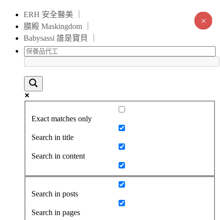
ERH 安全醫美 ｜
×
×
×
×
×
×
×
×
×
×
×
×
×
×
膜殿 Maskingdom ｜
Babysassi 誰是寶貝 ｜
Exact matches only
Search in title
Search in content
Search in posts
Search in pages