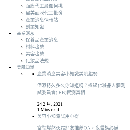
面膜代工厰如何挑
醫美面膜代工批發
產業消息情報站
創業知識
產業消息
保養品產業消息
材料趨勢
美容趨勢
化妝品法規
美肌知識
產業消息
美容小知識
美肌趨勢
保濕持久多久你知道嗎？透過化粧品人體測
試委員會(IRB)實測真相
24 2 月, 2021
1 Mins read
美容小知識
試用心得
富勒烯熬夜霜網友推薦QA，夜貓族必備