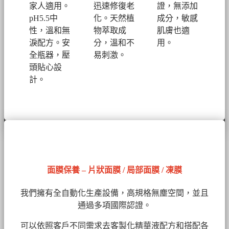
家人適用。
迅速修復老
證，無添加
pH5.5中
化。
天然植
成分，敏感
性，溫和無
物萃取成
肌膚也適
淚配方。安
分，溫和不
用。
全瓶器，壓
易刺激。
頭貼心設
計。
面膜保養 – 片狀面膜 / 局部面膜 / 凍膜
我們擁有全自動化生產設備，高規格無塵空間，並且
通過多項國際認證。
可以依照客戶不同需求去客製化精華液配方和搭配各