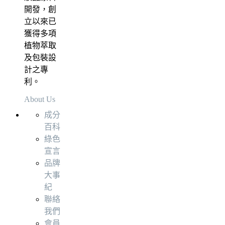
開發，創
立以來已
獲得多項
植物萃取
及包裝設
計之專
利。
About Us
成分
百科
綠色
宣言
品牌
大事
紀
聯絡
我們
會員