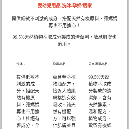
嬰幼兒用品-洗沐/孕婦/居家
提供低敏不刺激的成分，搭配天然有機原料，讓媽媽
再也不用擔心！
99.5%天然植物萃取成分製成的清潔劑
，敏感肌膚也
適用。
洗沐：
孕婦產品：
居家清潔產品：
提供低敏不
蘊含精萃植
99.5%天然
刺激的成
物油配方，
植物萃取成
分，搭配天
接近人體肌
分製成的清
然有機原
膚構造有效
潔劑，
含有
料，讓媽媽
吸收。純天
天然酵素，
再也不用擔
然有機配
溫和配方，
心！
杜絕有
方，可以強
植物成分，
害成分，全
化肌膚並且
歐盟有機認