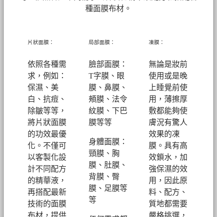
種面膜布材。
片狀面膜：
局部面膜：
凍膜：
依照各種需
臉部面膜：
無論是妝前
求，例如：
T字膜、眼
使用或是晚
保濕、美
膜、鼻膜、
上睡覺前使
白、抗痘、
頰膜、法令
用，薄擦厚
除皺等等，
紋膜、下巴
敷都能夠使
將片狀面膜
膜等等
膚況有驚人
的功效最優
效果的凍
身體面膜：
化。不僅可
膜。具有高
頸膜、胸
以客製化設
效鎖水，加
膜、肚膜、
計不同配方
強保濕的效
背膜、臀
的精華液，
用，因此原
膜、足膜等
再搭配最新
料、配方、
等
技術的面膜
質地都需要
布材，提供
嚴格挑選，