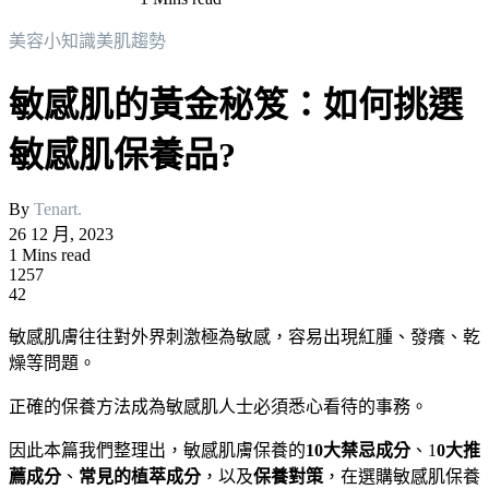
美容小知識
美肌趨勢
敏感肌的黃金秘笈：如何挑選
敏感肌保養品?
By
Tenart.
26 12 月, 2023
1 Mins read
1257
42
敏感肌膚往往對外界刺激極為敏感，容易出現紅腫、發癢、乾
燥等問題。
正確的保養方法成為敏感肌人士必須悉心看待的事務。
因此本篇我們整理出，敏感肌膚保養的
10大禁忌成分
、1
0大推
薦成分
、
常見的植萃成分
，以及
保養對策
，在選購敏感肌保養