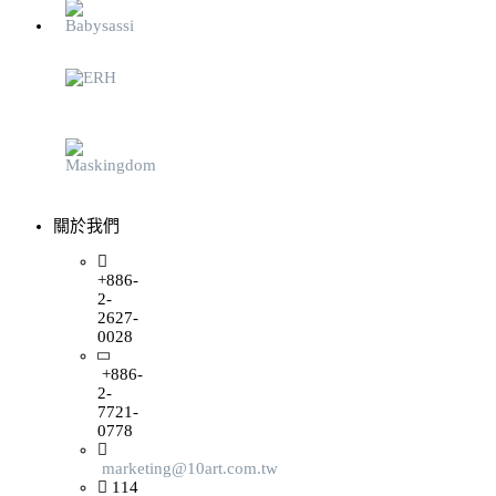
關於我們
+886-
2-
2627-
0028
+886-
2-
7721-
0778
marketing@10art.com.tw
114