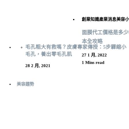
創業知識
產業消息
美容
面膜代工價格是多少呢
本全攻略
毛孔粗大有救嗎？皮膚專家傳授：5步驟縮小
毛孔，養出零毛孔肌
27 1 月, 2022
1 Mins read
28 2 月, 2021
美容趨勢