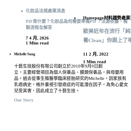
化妝品法規
產業消息
Homepage
材料趨勢
產業
PIF是什麼？化妝品為何需要準備PIF？法源依據、備
製流程全解答
歐美近年在流行「純素
7 4 月, 2026
養Clean」你跟上了
1 Mins read
11 2 月, 2022
Michelle Sung
1 Mins read
十藝生技股份有限公司創立於2010年9月9日創
立，主要經營項目為個人保養品、膜類保養品，與母嬰用
品。過去從事生殖醫學臨床胚胎研究的Michelle，因家族有
乳癌病史，格外重視引發癌症的可能潛在因子，為免心愛女
兒受其害，因此成立了十藝生技。
Our Story