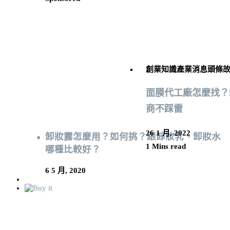
創業知識
產業消息
頭條
面膜代工廠怎麼找？
商不踩雷
26 1 月, 2022
卸妝露怎麼用？如何挑？跟卸妝乳、卸妝水
1 Mins read
哪種比較好？
6 5 月, 2020