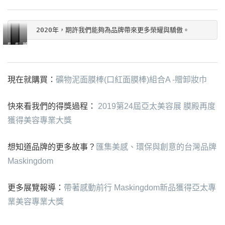
的
地
的
行
攤
廣
得
銷
位
大
獎
經
2020年，期許我們能夠為品牌帶來更多榮耀與驕傲。
每
的
歷
理
同
小
被
感
Maskingdom
獎
程
Christina、
事
時
宣
謝
展
盃，
協
與
都
布
大
出
承
理
來
有
是
家
各
載
現在就購買：
礦物泥面膜棒(口紅面膜棒)組合A -贈卸妝巾
David
觀
來
為
的
式
的
準
展
自
得
愛
精
不
備
快來看我們的得獎過程：
2019第24屆亞太美容展 膜殿再度
的
世
獎
護，
緻
是
去
美
界
者，
這
的
得
獲得美容專業大獎
頒
容
各
總
次
保
獎
獎
客
地
經
我
養
的
典
想知道品牌的更多故事？
匯集美感、環保與創意的台灣品牌
戶
的
理
們
品，
榮
禮
Maskingdom
合
優
宋
獲
獲
耀，
照
異
美
得
得
而
美
蒔
國
觀
是
更多展覽報導：
帶著感動前行 Maskingdom新品獲得亞太專
容
與
際
展
對
業美容專業大獎
同
品
評
廠
於
業
牌
審
商
消
交
行
的
的
費