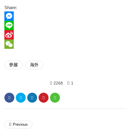
流
銷
喜
喜
者
Share:
經
愛，
愛
的
理
獲
美
Christina
得
更
Messenger
上
獎
要
Line
台
項，
付
領
這
出
Sina
獎
個
更
Weibo
WeChat
並
禮
多
分
物
心
參展
海外
享
是
力
得
屬
的
獎
於
責
2268
1
感
10ART
任。
言
所
有
同
仁
以
及
Previous
我