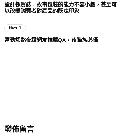
設計採買誌：故事包裝的能力不容小覷，甚至可
們
以改變消費者對產品的既定印象
廣
大
的
Next
消
費
富勒烯熬夜霜網友推薦QA，夜貓族必備
者
的。
發佈留言