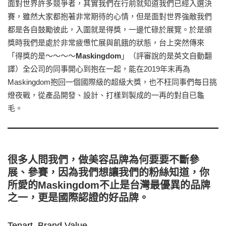
面對世界許多競爭者，其實我們在行前就知道我們已經入選決
賽，雖然大家都抱著非常期待的心情，但是面對世界強敵我們
都是各自鼓勵彼此，入圍就是得獎，一邊忙碌於展覽。於是頒
獎時我們是處於非常疲憊忙展與飢餓的狀態，台上突然傳來
「得獎的是～～～～
Maskingdom
」（評審說的是英文自動翻
譯）全公司的同事開心到抱在一起，能在2019年末再為
Maskingdom抱回一個國際級的超級大獎，也不枉同事們每日挑
燈夜戰，從產品開發、設計、打樣到製成的一再的對自已龜
毛。
很多人問我們，做美容品牌為何要要不斷參
展、參賽，因為我們想讓我們的粉絲知道，你
所愛的Maskingdom不止是台灣最優異的品牌
之一，更是國際認證的好品牌。
Tenart. Brand Value