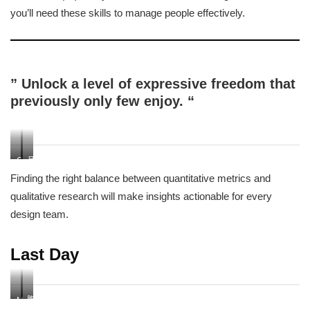
you’ll need these skills to manage people effectively.
” Unlock a level of expressive freedom that
previously only few enjoy. “
Cosmopack
品
Asia
牌
Finding the right balance between quantitative metrics and
會
總
qualitative research will make insights actionable for every
展
經
design team.
10ART
理
展
宋
出
美
Last Day
超
蒔
過
與
十
品
Maskingdom
腹
年
牌