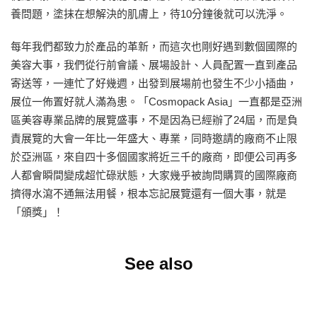
養問題，塗抹在想解決的肌膚上，待10分鐘後就可以洗淨。
每年我們都致力於產品的革新，而這次也剛好遇到數個國際的
美容大事，我們從行前會議、展場設計、人員配置一直到產品
寄送等，一連忙了好幾週，出發到展場前也發生不少小插曲，
展位一佈置好就人滿為患。「Cosmopack Asia」一直都是亞洲
區美容專業品牌的展覽盛事，不是因為已經辦了24屆，而是負
責展覽的大會一年比一年盛大、專業，同時邀請的廠商不止限
於亞洲區，來自四十多個國家將近三千的廠商，即便公司再多
人都會瞬間變成超忙碌狀態，大家幾乎被詢問購買的國際廠商
擠得水瀉不通無法用餐，根本忘記展覽還有一個大事，就是
「頒獎」！
See also