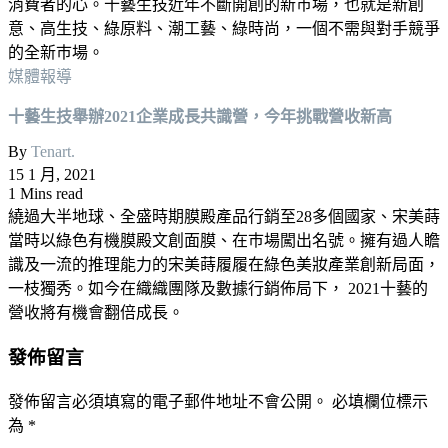
消費者的心。十藝生技近年不斷開創的新巿場，也就是新創
意、高生技、綠原料、潮工藝、綠時尚，一個不需與對手競爭
的全新巿場。
媒體報導
十藝生技舉辦2021企業成長共識營，今年挑戰營收新高
By
Tenart.
15 1 月, 2021
1 Mins read
繞過大半地球、全盛時期膜殿產品行銷至28多個國家、宋美蒔
當時以綠色有機膜殿文創面膜、在巿場闖出名號。擁有過人瞻
識及一流的推理能力的宋美蒔履履在綠色美妝產業創新局面，
一枝獨秀。如今在織織團隊及數據行銷佈局下， 2021十藝的
營收將有機會翻倍成長。
發佈留言
發佈留言必須填寫的電子郵件地址不會公開。
必填欄位標示
為
*