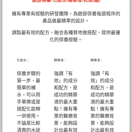
臉部保養-化妝水/精華液/乳液(霜)
擁有專業有經驗的研發團隊，為臉部保養每道程序的
產品做最精準的設計。
調製最有效的配方，融合各種質地做搭配，提供最優
化的保養經驗。
化妝水：
精華液：
精華液：
保養步驟的
強調「有
強調「有
第一步，最
效」的成分
效」的成分
簡單的補
和配方，是
和配方，是
水，可以用
成功的精華
成功的精華
手單擦或是
液的最大重
液的最大重
搭配化妝棉
點！擁有專
點！擁有專
一併使用。
業的醫療背
業的醫療背
不論是比較
景，能夠設
景，能夠設
清爽的水狀
計出最有效
計出最有效