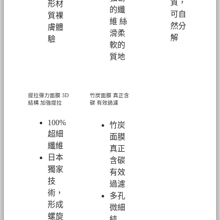
質，
形材
的纖
可自
質裸
維 絲
然分
膚體
滑柔
解
驗
軟的
質地
提拉彈力面膜
3D
竹炭面膜 真正含
結構 加強提拉
碳 有效過濾
100%
竹炭
超細
面膜
纖維
真正
日本
含碳
獨家
有效
技
過濾
術，
多孔
形成
微細
螺旋
結