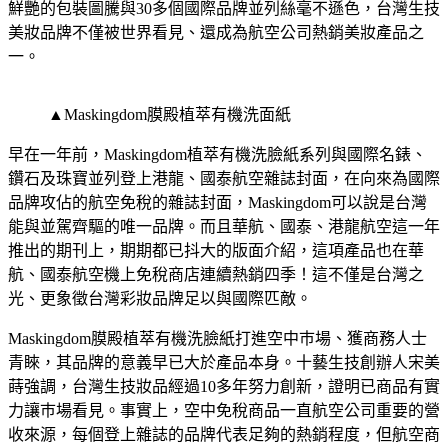
鮮艷的包裝圖騰與30多個國際品牌並列絲毫不遜色，台灣生技
美妝品牌不僅被世界看見、還成為航空公司熱銷美妝產品之
一。
▲Maskingdom膜殿植萃有機洗面紙
早在一年前，Maskingdom植萃有機洗臉紙系列與國際名錶、
鑽石及珠寶並列登上港龍、國泰航空雜誌封面，在向來為國際
品牌攻佔的航空免稅的雜誌封面，Maskingdom可以說是台灣
能與並駕齊驅的唯一品牌。而且華航、國泰、港龍航空這一年
推出的期刊上，期期都已抖大的版面介紹，這項產品也在華
航、國泰航空機上免稅商店連續熱銷四季！這不僅是台灣之
光、更象徵台灣彩妝品牌足以與國際匹敵。
Maskingdom膜殿植萃有機洗臉紙打進空中巿場、獲商務人士
青睞，其品牌的意義早已大於產品本身。十藝生技創辦人宋美
蒔強調，台灣生技妝品經過10多年努力創新，證明已商品有實
力讓巿場看見。事實上，空中免稅商品一直航空公司重要的營
收來源，每個登上雜誌的品牌代表足夠的熱銷程度，但航空商