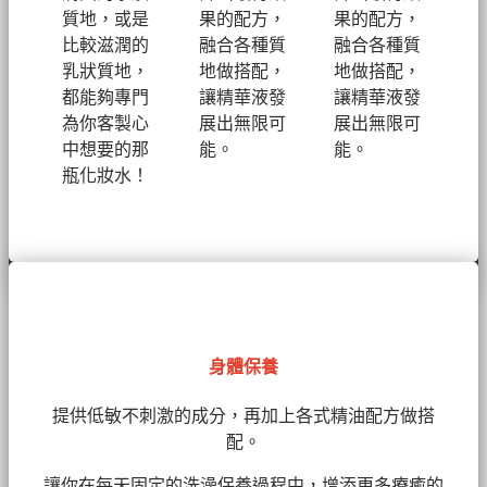
質地，或是
果的配方，
果的配方，
比較滋潤的
融合各種質
融合各種質
乳狀質地，
地做搭配，
地做搭配，
都能夠專門
讓精華液發
讓精華液發
為你客製心
展出無限可
展出無限可
中想要的那
能。
能。
瓶化妝水！
身體保養
提供低敏不刺激的成分，再加上各式精油配方做搭
配。
讓你在每天固定的洗澡保養過程中，增添更多療癒的