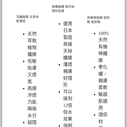
綠纖面膜
極天絲
隱形貼膚
羽纖面膜
全草本
有機棉面膜
超低
極薄透
敏 超舒適
選用
日本
100%
天然
製造
天然
萃取
高級
有機
植物
天絲
棉纖
纖維
纖維
維
低敏
薄透
零化
貼膚
親膚
纖，
又透
好隱
親膚
氣
形
柔軟
高速
可以
敏感
滲透
達到
肌適
力能
12倍
用
瞬吸
保水
環保
水分
效果
材
超隱
強韌