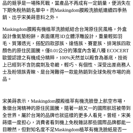
品的競爭是一場殊死戰，當產品不再成有一定銷量，便消失在
下期免稅熱銷名單中。而Maskingdom膜殿洗臉紙連續四季熱
銷、出乎宋美蒔意料之外。
Maskingdom膜殿有機植萃洗臉紙結合台灣原住民風格，外盒
設計像氣墊粉餅，表面運用3D立體浮雕設計，重量輕如羽
毛、質薄透光，搭配四款邵族、達悟族、賽夏族、排灣族四款
顏色的原住民圖騰。僅0.01公分的薄度內含著八種 ECOCERT
歐盟認證之有機成分精粹，100%天然並以殿食為基底，技術
上已經到不含防腐劑及皂鹼，輕巧、有個性、深受出差商務人
士及粉領族青睞、是台灣難得一款能熱銷到全球免稅巿場的商
品。
宋美蒔表示，Maskingdom膜殿植萃有機洗臉登上航空巿場，
象徵台灣精神的原住民圖騰，隨著一趟又一的國際航班被帶到
全世界。屬於台灣的品牌也就這樣的更多人看見。曾經，宋美
蒔還一度担心，消費者看到機上免稅雜誌那些國際品牌都能一
目瞭然，但對知名度不足Maskingdom植萃有機洗臉紙是否一