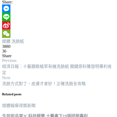
Share:
Messenger
Line
Sina
媒體
洗臉紙
Weibo
WeChat
3880
36
Share
Previous
經濟日報：十藝膜殿植萃有機洗臉紙 關鍵原料獲發明專利肯
定
Next
洗臉方式對了，皮膚才會好！正確洗臉全攻略
Related posts
媒體報導
得獎新聞
生技妝品當3C科技經營 十藝拿下19張研發專利