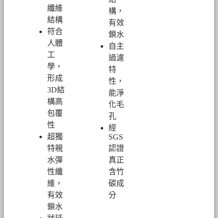
纖維
構，
結構
有效
符合
鎖水
人體
自主
工
過濾
學，
特
形成
性，
3D結
能淨
構高
化毛
包覆
孔
性
經
超
獨
SGS
特親
認證
水彈
真正
性纖
含竹
維，
碳成
有效
分
鎖水