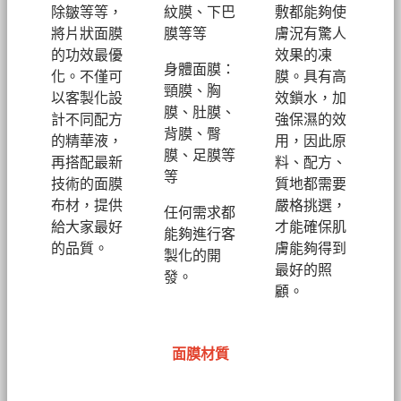
除皺等等，
紋膜、下巴
敷都能夠使
將片狀面膜
膜等等
膚況有驚人
的功效最優
效果的凍
身體面膜：
化。不僅可
膜。具有高
頸膜、胸
以客製化設
效鎖水，加
膜、肚膜、
計不同配方
強保濕的效
背膜、臀
的精華液，
用，因此原
膜、足膜等
再搭配最新
料、配方、
等
技術的面膜
質地都需要
布材，提供
嚴格挑選，
任何需求都
給大家最好
才能確保肌
能夠進行客
的品質。
膚能夠得到
製化的開
最好的照
發。
顧。
面膜材質