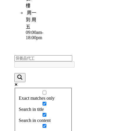
樓
周一
到 周
五
09:00am-
18:00pm
Exact matches only
Search in title
Search in content