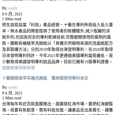
By
candy
9 6 月, 2021
1 Mins read
把生技妝品當「科技」產品經營，十藝在專利佈局投入投入重
本。無水產品的開發提高了使用者的新體驗外,減少瓶罐的消
耗外的,也因為完全的專利乾燥技術,完整避開使用防腐劑的風
險。膜殿有機植萃洗臉紙以「具備天然植物來源的洗面紙配方
及其製備方法」分別2019年取得台灣發明專利，在2020年取得
日本發明專利特許、今年2021年更通過美國專利當局審批，是
少數取得美國發明專利妝品品牌。目前已擁有19張專利證書。
媒體報導
得獎新聞
十藝膜殿植萃有機洗臉紙 獲美國發明專利肯定
By
candy
9 6 月, 2021
1 Mins read
台灣每年有近百款面膜推出、面膜是紅海巿場，要把紅海變藍
海，就要有新創意、需有科技加值，讓產品走出差異化、擄獲