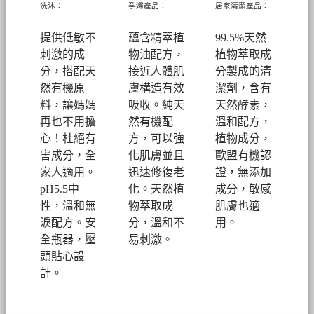
洗沐：
孕婦產品：
居家清潔產品：
提供低敏不
蘊含精萃植
99.5%天然
刺激的成
物油配方，
植物萃取成
分，搭配天
接近人體肌
分製成的清
然有機原
膚構造有效
潔劑，
含有
料，讓媽媽
吸收。純天
天然酵素，
再也不用擔
然有機配
溫和配方，
心！
杜絕有
方，可以強
植物成分，
害成分，全
化肌膚並且
歐盟有機認
家人適用。
迅速修復老
證，無添加
pH5.5中
化。
天然植
成分，敏感
性，溫和無
物萃取成
肌膚也適
淚配方。安
分，溫和不
用。
全瓶器，壓
易刺激。
頭貼心設
計。