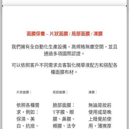
面膜保養 – 片狀面膜 / 局部面膜 / 凍膜
我們擁有全自動化生產設備，高規格無塵空間，並且
通過多項國際認證。
可以依照客戶不同需求去客製化精華液配方和搭配各
種面膜布材。
片狀面膜：
局部面膜：
凍膜：
依照各種需
臉部面膜：
無論是妝前
求，例如：
T字膜、眼
使用或是晚
保濕、美
膜、鼻膜、
上睡覺前使
白、抗痘、
頰膜、法令
用，薄擦厚