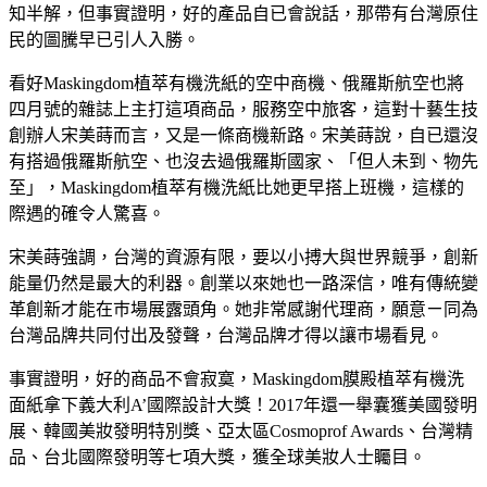
知半解，但事實證明，好的產品自已會說話，那帶有台灣原住
民的圖騰早已引人入勝。
看好Maskingdom植萃有機洗紙的空中商機、俄羅斯航空也將
四月號的雜誌上主打這項商品，服務空中旅客，這對十藝生技
創辦人宋美蒔而言，又是一條商機新路。宋美蒔說，自已還沒
有搭過俄羅斯航空、也沒去過俄羅斯國家、「但人未到、物先
至」，Maskingdom植萃有機洗紙比她更早搭上班機，這樣的
際遇的確令人驚喜。
宋美蒔強調，台灣的資源有限，要以小搏大與世界競爭，創新
能量仍然是最大的利器。創業以來她也一路深信，唯有傳統變
革創新才能在巿場展露頭角。她非常感謝代理商，願意ㄧ同為
台灣品牌共同付出及發聲，台灣品牌才得以讓巿場看見。
事實證明，好的商品不會寂寞，Maskingdom膜殿植萃有機洗
面紙拿下義大利A’國際設計大獎！2017年還一舉囊獲美國發明
展、韓國美妝發明特別獎、亞太區Cosmoprof Awards、台灣精
品、台北國際發明等七項大獎，獲全球美妝人士矚目。