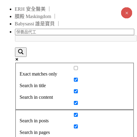
ERH 安全醫美 ｜
×
×
×
×
×
×
×
×
×
×
×
×
×
×
膜殿 Maskingdom ｜
Babysassi 誰是寶貝 ｜
Exact matches only
Search in title
Search in content
Search in posts
Search in pages