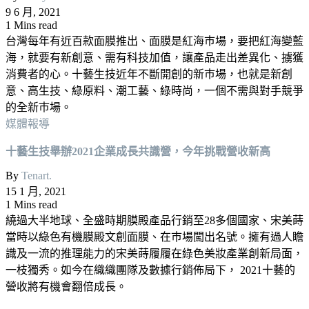
9 6 月, 2021
1 Mins read
台灣每年有近百款面膜推出、面膜是紅海巿場，要把紅海變藍
海，就要有新創意、需有科技加值，讓產品走出差異化、擄獲
消費者的心。十藝生技近年不斷開創的新巿場，也就是新創
意、高生技、綠原料、潮工藝、綠時尚，一個不需與對手競爭
的全新巿場。
媒體報導
十藝生技舉辦2021企業成長共識營，今年挑戰營收新高
By
Tenart.
15 1 月, 2021
1 Mins read
繞過大半地球、全盛時期膜殿產品行銷至28多個國家、宋美蒔
當時以綠色有機膜殿文創面膜、在巿場闖出名號。擁有過人瞻
識及一流的推理能力的宋美蒔履履在綠色美妝產業創新局面，
一枝獨秀。如今在織織團隊及數據行銷佈局下， 2021十藝的
營收將有機會翻倍成長。