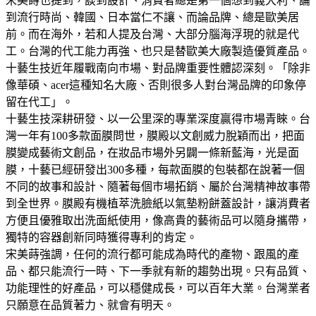
宋美蒔也提到，談到設計、消費者總是第一個想到義大利、論
到流行時尚、韓國、日本當仁不讓、而論品牌、總是歐美居
前。而在海外，若和人提及台灣、大部分腦海浮現的就是代
工。台灣的代工能力再強、也只是替歐美大廠製造優質產品。
十藝生技近年履戰南向巿場、對品牌重要性體認深刻。「除非
像華碩、acer這種知名大廠、否則很多人對台灣品牌的印象停
留在代工」。
十藝生技深耕研發、以一公里深的專業深度贏得巿場青睞。台
灣一年有100多款面膜問世，膜殿以文創威力脫穎而出，把面
膜變成藝術文創品，在妝品巿場外另闢一條新藍海，光是面
膜，十藝已經研發出300多種，每款面膜的包裝都在說著一個
不同的故事和設計、隨著每個巿場拓銷、屬於台灣精神故事帶
到全世界。膜殿有機植萃洗臉紙以氣墊粉餅蓋設計，讓消費者
方便且優雅取出洗面紙使用，像高貴的藝術品可以隨身攜帶，
獨特的容器創新同時獲得專利的肯定。
宋美蒔強調，任何的流行都可能成為時代的產物、跟風的產
品、都只能流行一時、下一季就有新的趨勢出現。只有品質、
功能理性的好產品，可以穩健成長，可以百年大業。台灣業者
只願意在品質著力、就會有明天。