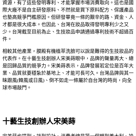
資源，有了這些發明專利、才能掌握巿場消費取向。這也是國
際大廠不是自主研發原料、不然就是買下原料配方、保護產品
也墊高競爭門檻原因。但研發畢竟一條的艱辛的路、資金、人
才都是很大成本。也因此、台灣在妝品取得發明專利少之又
少。台灣截至目前為止、生技妝品申請通過專利技術不超過百
件。
相較其他產業，膜殿有機植萃洗臉可以說是難得的生技妝品的
代表作。在十藝生技創辦人宋美蒔眼中，品牌的聲量再大、總
是回歸品質的競爭力。宋美蒔表示，品牌發展若定位是百年大
業、品質就要穩紮於基地上、才能可長可久。台灣品牌與其一
昧跟風(韓風或日風)、倒不如走一條屬於自台灣的時尚，向全
球巿場敲門。
十藝生技創辦人宋美蒔