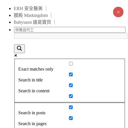
ERH 安全醫美 ｜
×
×
×
×
×
×
×
×
×
×
×
×
×
×
膜殿 Maskingdom ｜
Babysassi 誰是寶貝 ｜
Exact matches only
Search in title
Search in content
Search in posts
Search in pages