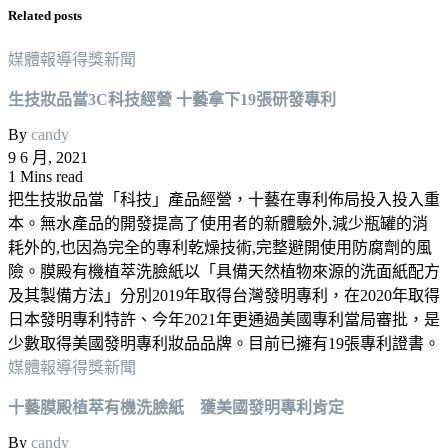
Related posts
媒體報導
得獎新聞
生技妝品當3C科技經營 十藝拿下19張研發專利
By
candy
9 6 月, 2021
1 Mins read
把生技妝品當「科技」產品經營，十藝在專利佈局投入投入重
本。無水產品的開發提高了使用者的新體驗外,減少瓶罐的消
耗外的,也因為完全的專利乾燥技術,完整避開使用防腐劑的風
險。膜殿有機植萃洗臉紙以「具備天然植物來源的洗面紙配方
及其製備方法」分別2019年取得台灣發明專利，在2020年取得
日本發明專利特許、今年2021年更通過美國專利當局審批，是
少數取得美國發明專利妝品品牌。目前已擁有19張專利證書。
媒體報導
得獎新聞
十藝膜殿植萃有機洗臉紙 獲美國發明專利肯定
By
candy