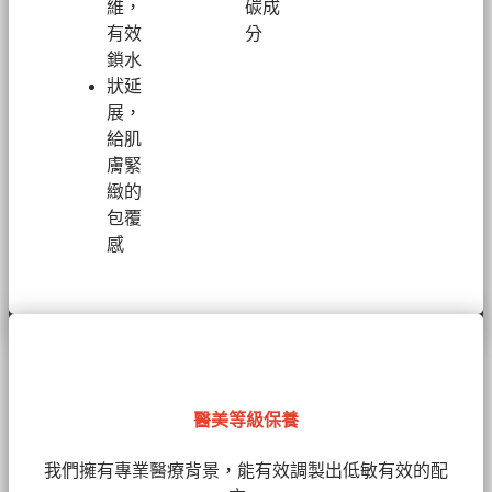
維，
碳成
有效
分
鎖水
狀延
展，
給肌
膚緊
緻的
包覆
感
醫美等級保養
我們擁有
專業醫療背景，能有效調製出低敏有效的配