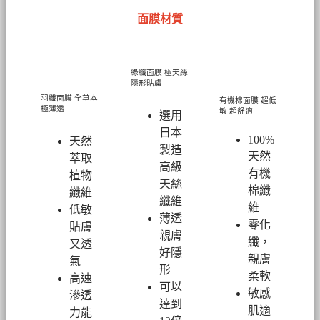
面膜材質
綠纖面膜
極天絲
隱形貼膚
羽纖面膜
全草本
有機棉面膜
超低
極薄透
敏 超舒適
選用
日本
100%
天然
製造
天然
萃取
高級
有機
植物
天絲
棉纖
纖維
纖維
維
低敏
薄透
零化
貼膚
親膚
纖，
又透
好隱
親膚
氣
形
柔軟
高速
可以
敏感
滲透
達到
肌適
力能