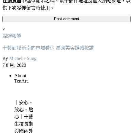
在
瀏覽器
中儲存顯示名稱、電子郵件地址及個人網站網址，以
供下次發佈留言時使用。
×
媒體報導
十藝面膜新南向巿場看俏 星國美容媒體按讚
By
Michelle Sung
7 8 月, 2020
About
TenArt.
｜安心、
放心、貼
心｜十藝
生技長期
與國內外