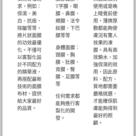
求，例如：
T字膜、眼
使用或是晚
保濕、美
膜、鼻膜、
上睡覺前使
白、抗痘、
頰膜、法令
用，薄擦厚
除皺等等，
紋膜、下巴
敷都能夠使
將片狀面膜
膜等等
膚況有驚人
的功效最優
效果的凍
身體面膜：
化。不僅可
膜。具有高
頸膜、胸
以客製化設
效鎖水，加
膜、肚膜、
計不同配方
強保濕的效
背膜、臀
的精華液，
用，因此原
膜、足膜等
再搭配最新
料、配方、
等
技術的面膜
質地都需要
布材，提供
嚴格挑選，
任何需求都
給大家最好
才能確保肌
能夠進行客
的品質。
膚能夠得到
製化的開
最好的照
發。
顧。