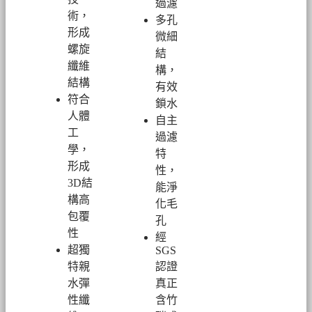
過濾
術，
多孔
形成
微細
螺旋
結
纖維
構，
結構
有效
符合
鎖水
人體
自主
工
過濾
學，
特
形成
性，
3D結
能淨
構高
化毛
包覆
孔
性
經
超
獨
SGS
特親
認證
水彈
真正
性纖
含竹