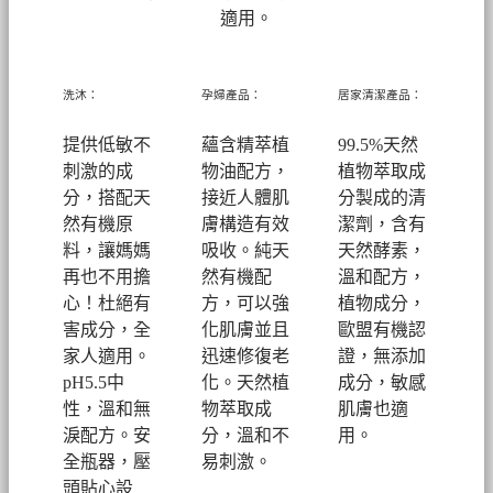
適用。
洗沐：
孕婦產品：
居家清潔產品：
提供低敏不
蘊含精萃植
99.5%天然
刺激的成
物油配方，
植物萃取成
分，搭配天
接近人體肌
分製成的清
然有機原
膚構造有效
潔劑，
含有
料，讓媽媽
吸收。純天
天然酵素，
再也不用擔
然有機配
溫和配方，
心！
杜絕有
方，可以強
植物成分，
害成分，全
化肌膚並且
歐盟有機認
家人適用。
迅速修復老
證，無添加
pH5.5中
化。
天然植
成分，敏感
性，溫和無
物萃取成
肌膚也適
淚配方。安
分，溫和不
用。
全瓶器，壓
易刺激。
頭貼心設