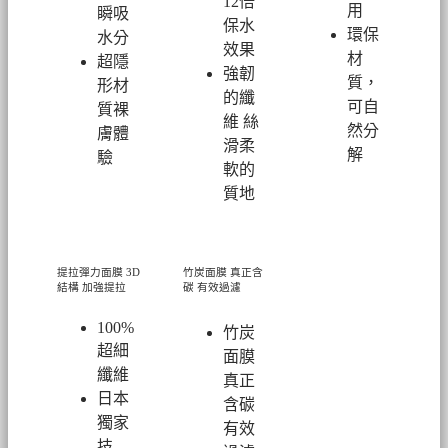
12倍
用
瞬吸
保水
環保
水分
效果
材
超隱
強韌
質，
形材
的纖
可自
質裸
維 絲
然分
膚體
滑柔
解
驗
軟的
質地
提拉彈力面膜
3D
竹炭面膜 真正含
結構 加強提拉
碳 有效過濾
100%
竹炭
超細
面膜
纖維
真正
日本
含碳
獨家
有效
技