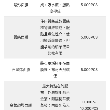
隱形面膜
成，吸水度、服貼
5,000PCS
度極佳
使用蠶絲或類蠶絲
植物纖維製成，服
貼且透氣性高，使
蠶絲面膜
5,000PCS
用觸感較舒適，但
能承載的精華液量
比較有限
將石墨烯運用在面
石墨烯面膜
膜裡，布材天然環
5,000PCS
保
最大特點在於膜
布，外層採用納米
金箔，阻隔精華液
8,000～
金銀超導面膜
蒸發；內層則為天
10,000PCS