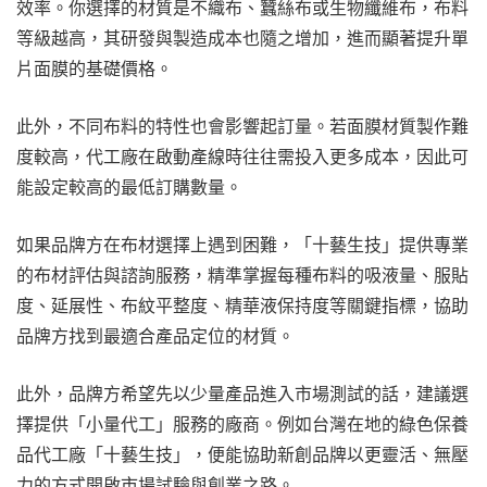
效率。你選擇的材質是不織布、蠶絲布或生物纖維布，布料
等級越高，其研發與製造成本也隨之增加，進而顯著提升單
片面膜的基礎價格。
此外，不同布料的特性也會影響起訂量。若面膜材質製作難
度較高，代工廠在啟動產線時往往需投入更多成本，因此可
能設定較高的最低訂購數量。
如果品牌方在布材選擇上遇到困難，「十藝生技」提供專業
的布材評估與諮詢服務，精準掌握每種布料的吸液量、服貼
度、延展性、布紋平整度、精華液保持度等關鍵指標，協助
品牌方找到最適合產品定位的材質。
此外，品牌方希望先以少量產品進入市場測試的話，建議選
擇提供「小量代工」服務的廠商。例如台灣在地的綠色保養
品代工廠「十藝生技」，便能協助新創品牌以更靈活、無壓
力的方式開啟市場試驗與創業之路。