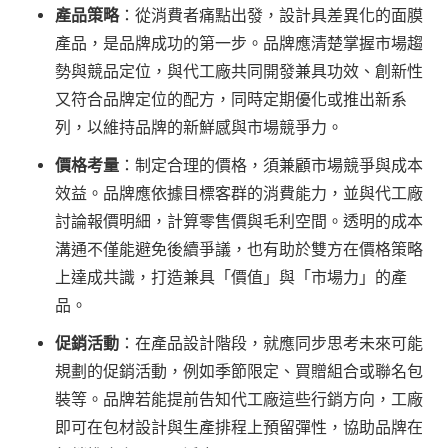
產品策略
：從消費者痛點出發，設計具差異化的面膜
產品，是品牌成功的第一步。品牌應清楚掌握市場趨
勢與競品定位，與代工廠共同開發兼具功效、創新性
又符合品牌定位的配方，同時定期優化或推出新系
列，以維持品牌的新鮮感與市場競爭力。
價格考量
：制定合理的價格，須兼顧市場競爭與成本
效益。品牌應依據目標客群的消費能力，並與代工廠
討論報價明細，計算零售價與毛利空間。透明的成本
溝通不僅能避免後續爭議，也有助於雙方在價格策略
上達成共識，打造兼具「價值」與「市場力」的產
品。
促銷活動
：在產品設計階段，就應同步思考未來可能
規劃的促銷活動，例如季節限定、買贈組合或聯名包
裝等。品牌若能提前告知代工廠這些行銷方向，工廠
即可在包材設計與生產排程上預留彈性，協助品牌在