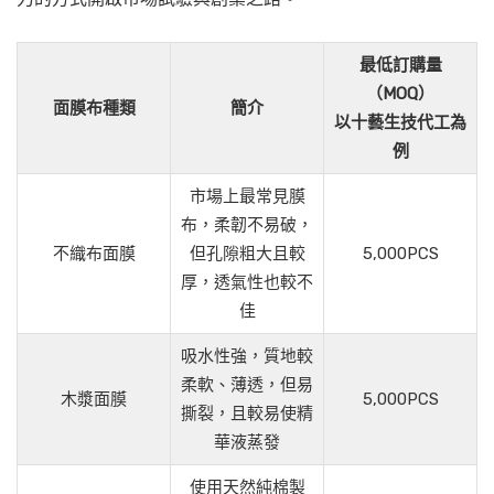
最低訂購量
（MOQ）
面膜布種類
簡介
以十藝生技代工為
例
市場上最常見膜
布，柔韌不易破，
不織布面膜
但孔隙粗大且較
5,000PCS
厚，透氣性也較不
佳
吸水性強，質地較
柔軟、薄透，但易
木漿面膜
5,000PCS
撕裂，且較易使精
華液蒸發
使用天然純棉製