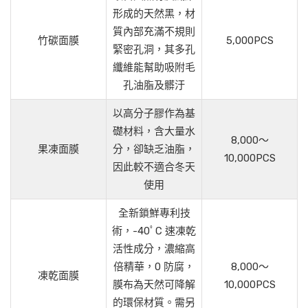
形成的天然黑，材
質內部充滿不規則
竹碳面膜
5,000PCS
緊密孔洞，其多孔
纖維能幫助吸附毛
孔油脂及髒汙
以高分子膠作為基
礎材料，含大量水
8,000～
果凍面膜
分，卻缺乏油脂，
10,000PCS
因此較不適合冬天
使用
全新鎖鮮專利技
術，-40ﾟC 速凍乾
活性成分，濃縮高
倍精華，0 防腐，
8,000～
凍乾面膜
膜布為天然可降解
10,000PCS
的環保材質。需另