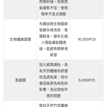
然棉籽絨。但其透
氣度較不佳，使用
頻率不宜太頻繁
布膜由微生物菌群
發酵孕育而來，單
價較高，膜布孔細
生物纖維面膜
10,000PCS
小僅能讓氣體通
過，能避免精華液
蒸發
加入碳黑調色，具
有天然纖維的舒適
性及透氣度，但也
黑面膜
5,000PCS
會因為黑色底色的
影響，而出現色牢
度的問題
取自天然竹炭纖維