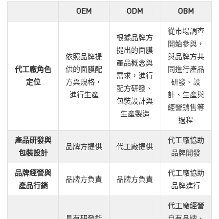
OEM
ODM
OBM
從市場調查
根據品牌方
開始參與，
提出的面膜
依照品牌提
與品牌方共
產品概念與
代工廠角色
供的面膜配
同進行產品
需求，進行
定位
方與規格，
研發、設
配方研發、
進行生產
計、生產與
包裝設計與
經營銷售等
生產製造
過程
產品研發與
代工廠協助
品牌方提供
代工廠提供
包裝設計
品牌開發
品牌經營與
代工廠協助
品牌方負責
品牌方負責
產品行銷
品牌進行
代工廠經營
具有研發能
自有品牌、