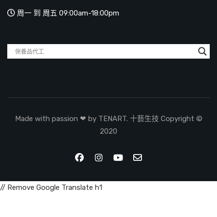
周一 到 周五 09:00am-18:00pm
Made with passion ❤ by TENART. 十藝生技 Copyright ©
2020
// Remove Google Translate h1