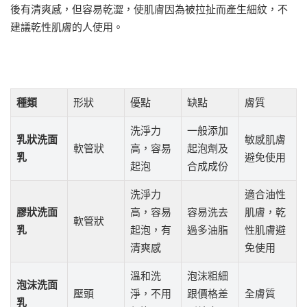
後有清爽感，但容易乾澀，使肌膚因為被拉扯而產生細紋，不
建議乾性肌膚的人使用。
種類
形狀
優點
缺點
膚質
洗淨力
一般添加
乳狀洗面
敏感肌膚
軟管狀
高，容易
起泡劑及
乳
避免使用
起泡
合成成份
洗淨力
適合油性
膠狀洗面
高，容易
容易洗去
肌膚，乾
軟管狀
乳
起泡，有
過多油脂
性肌膚避
清爽感
免使用
溫和洗
泡沫粗細
泡沫洗面
壓頭
淨，不用
跟價格差
全膚質
乳