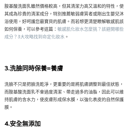
胺基酸洗面乳雖然價格較高，但其清潔力高又溫和的特性，使
其成為珍貴的清潔成分，特別推薦敏弱膚質者或剛出生嬰兒沐
浴使用，好呵護您最寶貝的肌膚。而若想更清楚瞭解敏感肌該
如何保養，可以參考這篇：
敏感肌化妝水怎麼挑？該避開哪些
成分？3大攻略找到命定化妝水
。
3.洗臉同時保養=養膚
洗臉不只是把臉洗乾淨，更重要的是將肌膚調整到最佳狀態，
而胺基酸洗面乳不會過度清潔、帶走過多的油脂，因此可以維
持肌膚的含水力，使皮膚形成保水膜，以強化表皮的自然保護
膜。
4.安全無添加