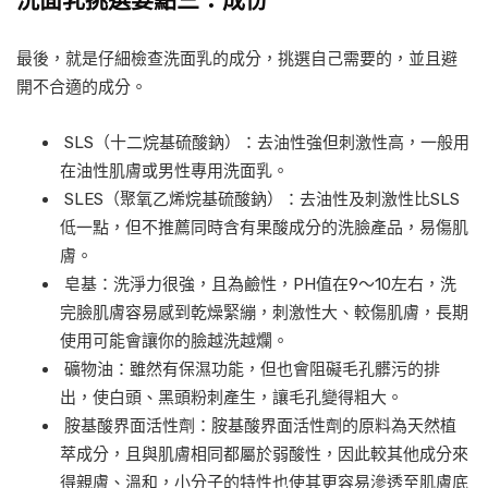
洗面乳挑選要點三：成份
最後，就是仔細檢查洗面乳的成分，挑選自己需要的，並且避
開不合適的成分。
SLS（十二烷基硫酸鈉）：去油性強但刺激性高，一般用
在油性肌膚或男性專用洗面乳。
SLES（聚氧乙烯烷基硫酸鈉）：去油性及刺激性比SLS
低一點，但不推薦同時含有果酸成分的洗臉產品，易傷肌
膚。
皂基：洗淨力很強，且為鹼性，PH值在9～10左右，洗
完臉肌膚容易感到乾燥緊繃，刺激性大、較傷肌膚，長期
使用可能會讓你的臉越洗越爛。
礦物油：雖然有保濕功能，但也會阻礙毛孔髒污的排
出，使白頭、黑頭粉刺產生，讓毛孔變得粗大。
胺基酸界面活性劑：胺基酸界面活性劑的原料為天然植
萃成分，且與肌膚相同都屬於弱酸性，因此較其他成分來
得親膚、溫和，小分子的特性也使其更容易滲透至肌膚底