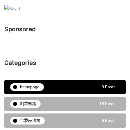
Sponsored
Categories
homepage
9 Posts
創業知識
18 Posts
化妝品法規
8 Posts