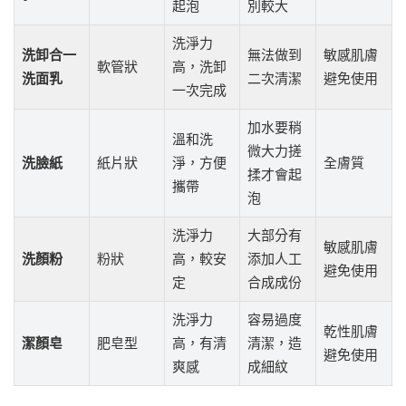
起泡
別較大
洗淨力
洗卸合一
無法做到
敏感肌膚
軟管狀
高，洗卸
洗面乳
二次清潔
避免使用
一次完成
加水要稍
溫和洗
微大力搓
洗臉紙
紙片狀
淨，方便
全膚質
揉才會起
攜帶
泡
洗淨力
大部分有
敏感肌膚
洗顏粉
粉狀
高，較安
添加人工
避免使用
定
合成成份
洗淨力
容易過度
乾性肌膚
潔顏皂
肥皂型
高，有清
清潔，造
避免使用
爽感
成細紋