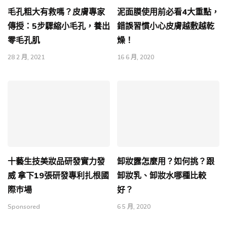
毛孔粗大有救嗎？皮膚專家
泥面膜使用前必看4大重點，
傳授：5步驟縮小毛孔，養出
錯誤習慣小心皮膚越敷越乾
零毛孔肌
燥！
28 2 月, 2021
16 6 月, 2020
十藝生技美妝品研發實力發
卸妝露怎麼用？如何挑？跟
威 拿下19張研發專利扎根國
卸妝乳、卸妝水哪種比較
際巿場
好？
Sponsored
6 5 月, 2020