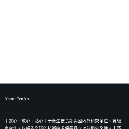
卸妝乳推薦怎麼挑？掌握4劑型與膚質
種類，找對專屬配方完美淨膚！
PDRN是什麼？為何能成為美妝保養新
寵兒？成分、功效一次解答！
About TenArt.
PIF是什麼？化妝品為何需要準備PIF？
法源依據、備製流程全解答
｜安心、放心、貼心｜十藝生技長期與國內外研究單位、實驗
室合作，以領先全球的技術追求保養品之功效與安全性。十藝