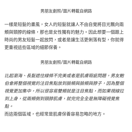
男朋友劇照/圖片轉載自網路
一樣是短髮的畫風，女人的短髮就讓人不由自覺將目光飄向兩
頰與頸脖的線條，那也是女性獨有的魅力。因此想要一個跟上
時尚的男友短髮一起放閃，或者是讓生活更俐落有型，你就得
更重視這些區域的細節保養。
男朋友劇照/圖片轉載自網路
比起瀏海、長髮遮住線條不完美或者是肌膚瑕疵問題，男友鮑
伯會將整個視覺的注目焦點放到臉頰與臉頰與脖子，因為整個
視覺更加集中，所以很容易雙頰就是注目焦點，而如果視線拉
到上身，從兩頰側到頸脖肌膚，就完完全全是無障礙視覺焦
點。
而這兩個區域，也經常是肌膚保養容易忽略的地方。