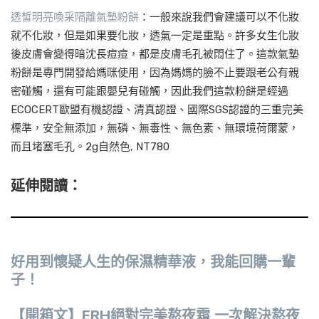
透皙明亮喚采隔離氣墊粉餅
：一般來說我們會建議可以不化妝
就不化妝，但是如果要化妝，透氣一定是重點。許多女生化妝
後皮膚會變得暗沈長痘痘，都是皮膚毛孔被悶住了。這款氣墊
粉餅是專門開發給媽咪使用，因為媽媽的臉不止要跟老公有親
密碰觸，還有可能跟嬰兒有碰觸，因此我們這款粉餅是經過
ECOCERT歐盟有機認證、清真認證、國際SGS認證的三重完美
標準，安全無添加，無磷、無毒性、無色素、無環境荷爾蒙，
而且堵塞毛孔。2g自然色, NT780
延伸閱讀：
好用到懷疑人生的保濕精華液，我能回購一輩
子！
【開箱文】ERH絕對完美熬夜霜 一次解決熬夜