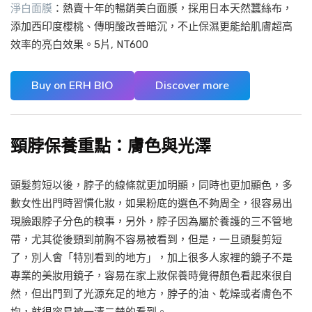
淨白面膜
：熱賣十年的暢銷美白面膜，採用日本天然蠶絲布，
添加西印度櫻桃、傳明酸改善暗沉，不止保濕更能給肌膚超高
效率的亮白效果。5片, NT600
Buy on ERH BIO
Discover more
頸脖保養重點：膚色與光澤
頭髮剪短以後，脖子的線條就更加明顯，同時也更加顯色，多
數女性出門時習慣化妝，如果粉底的選色不夠周全，很容易出
現臉跟脖子分色的糗事，另外，脖子因為屬於養護的三不管地
帶，尤其從後頸到前胸不容易被看到，但是，一旦頭髮剪短
了，別人會「特別看到的地方」，加上很多人家裡的鏡子不是
專業的美妝用鏡子，容易在家上妝保養時覺得顏色看起來很自
然，但出門到了光源充足的地方，脖子的油、乾燥或者膚色不