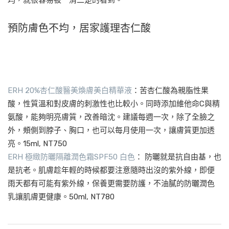
均，就很容易被一清二楚的看到。
預防膚色不均，居家護理杏仁酸
ERH 20%杏仁酸醫美煥膚美白精華液
：苦杏仁酸為親脂性果
酸，性質溫和對皮膚的刺激性也比較小。同時添加維他命C與精
氨酸，能夠明亮膚質，改善暗沈。建議每週一次，除了全臉之
外，頰側到脖子、胸口，也可以每月使用一次，讓膚質更加透
亮。15ml, NT750
ERH 極緻防曬隔離潤色霜SPF50 白色
： 防曬就是抗自由基，也
是抗老。肌膚趁年輕的時候都要注意隨時出沒的紫外線，即便
雨天都有可能有紫外線，保養更需要防護，不油膩的防曬潤色
乳讓肌膚更健康。50ml, NT780