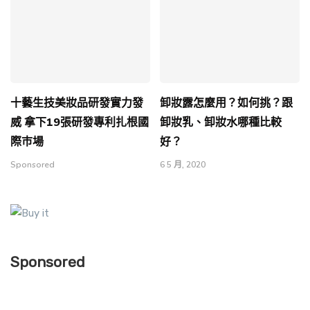
十藝生技美妝品研發實力發
卸妝露怎麼用？如何挑？跟
威 拿下19張研發專利扎根國
卸妝乳、卸妝水哪種比較
際巿場
好？
Sponsored
6 5 月, 2020
Sponsored