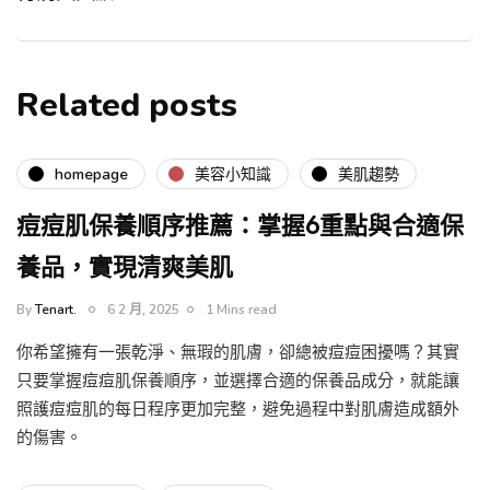
Related posts
homepage
美容小知識
美肌趨勢
痘痘肌保養順序推薦：掌握6重點與合適保
養品，實現清爽美肌
By
Tenart.
6 2 月, 2025
1 Mins read
你希望擁有一張乾淨、無瑕的肌膚，卻總被痘痘困擾嗎？其實
只要掌握痘痘肌保養順序，並選擇合適的保養品成分，就能讓
照護痘痘肌的每日程序更加完整，避免過程中對肌膚造成額外
的傷害。