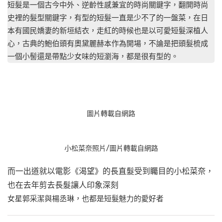
短髮是一個古今中外、逆齡性感兼宜的時尚關鍵字，翻開時尚
史裡的髮型關鍵字，有型的短髮一直是少不了的一盤菜，在日
本有國民嬌妻的新垣結衣，走紅的時候也是以可愛短髮深植人
心，古典的鮑伯頭有奧黛麗赫本作為開場，不論是把頭髮梳成
一個小髻還是帶點少女味的短瀏海，都是很有型的。
圖片轉載自網路
小松菜奈照片/圖片轉載自網路
而一出道就以電影《渴望》的長直髮受到矚目的小松菜奈，
也在去年剪去長髮讓人印象深刻
女星郭采潔與楊丞琳，也都是短髮魅力的愛好者