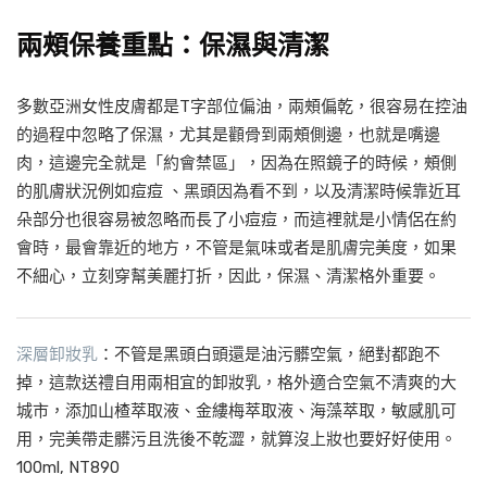
兩頰保養重點：保濕與清潔
多數亞洲女性皮膚都是T字部位偏油，兩頰偏乾，很容易在控油
的過程中忽略了保濕，尤其是顴骨到兩頰側邊，也就是嘴邊
肉，這邊完全就是「約會禁區」，因為在照鏡子的時候，頰側
的肌膚狀況例如痘痘 、黑頭因為看不到，以及清潔時候靠近耳
朵部分也很容易被忽略而長了小痘痘，而這裡就是小情侶在約
會時，最會靠近的地方，不管是氣味或者是肌膚完美度，如果
不細心，立刻穿幫美麗打折，因此，保濕、清潔格外重要。
深層卸妝乳
：不管是黑頭白頭還是油污髒空氣，絕對都跑不
掉，這款送禮自用兩相宜的卸妝乳，格外適合空氣不清爽的大
城市，添加山楂萃取液、金縷梅萃取液、海藻萃取，敏感肌可
用，完美帶走髒污且洗後不乾澀，就算沒上妝也要好好使用。
100ml, NT890