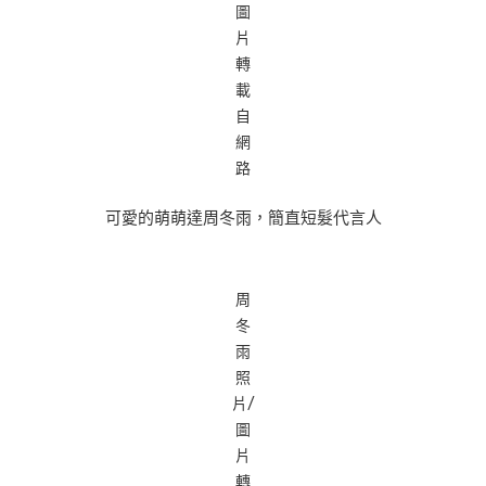
圖
片
轉
載
自
網
路
可愛的萌萌達周冬雨，簡直短髮代言人
周
冬
雨
照
片/
圖
片
轉