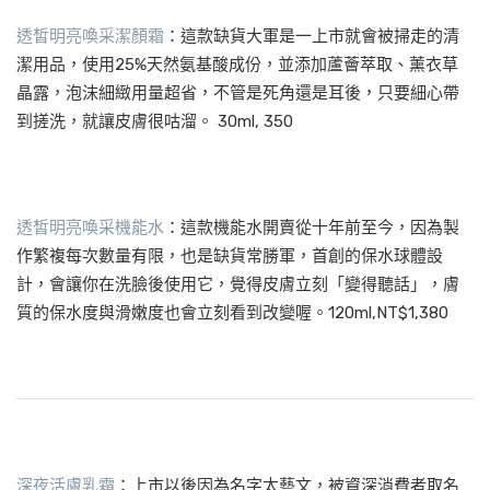
透皙明亮喚采潔顏霜
：這款缺貨大軍是一上市就會被掃走的清
潔用品，使用25%天然氨基酸成份，並添加蘆薈萃取、薰衣草
晶露，泡沫細緻用量超省，不管是死角還是耳後，只要細心帶
到搓洗，就讓皮膚很咕溜。 30ml, 350
透皙明亮喚采機能水
：這款機能水開賣從十年前至今，因為製
作繁複每次數量有限，也是缺貨常勝軍，首創的保水球體設
計，會讓你在洗臉後使用它，覺得皮膚立刻「變得聽話」，膚
質的保水度與滑嫩度也會立刻看到改變喔。120ml,NT$1,380
深夜活膚乳霜
：上市以後因為名字太藝文，被資深消費者取名