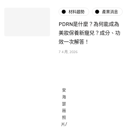
材料趨勢
產業消息
PDRN是什麼？為何能成為
美妝保養新寵兒？成分、功
效一次解答！
7 4 月, 2026
安
海
瑟
薇
照
片/