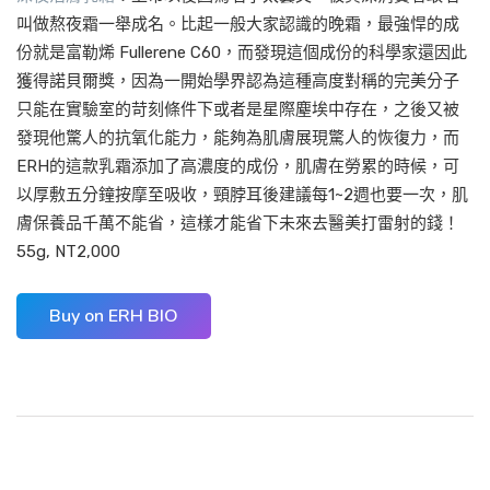
叫做熬夜霜一舉成名。比起一般大家認識的晚霜，最強悍的成
份就是富勒烯 Fullerene C60，而發現這個成份的科學家還因此
獲得諾貝爾獎，因為一開始學界認為這種高度對稱的完美分子
只能在實驗室的苛刻條件下或者是星際塵埃中存在，之後又被
發現他驚人的抗氧化能力，能夠為肌膚展現驚人的恢復力，而
ERH的這款乳霜添加了高濃度的成份，肌膚在勞累的時候，可
以厚敷五分鐘按摩至吸收，頸脖耳後建議每1~2週也要一次，肌
膚保養品千萬不能省，這樣才能省下未來去醫美打雷射的錢！
55g, NT2,000
Buy on ERH BIO