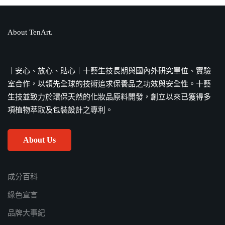
About TenArt.
PIF是什麼？化妝品為何需要準備PIF？
法源依據、備製流程全解答
｜安心、放心、貼心｜十藝生技長期與國內外研究單位、實驗
室合作，以領先全球的技術追求保養品之功效與安全性。十藝
生技並致力於環保天然的化妝品原料開發，創立以來已獲得多
項植物萃取及包裝設計之專利。
About Us
成分百科
綠色宣言
品牌大事紀