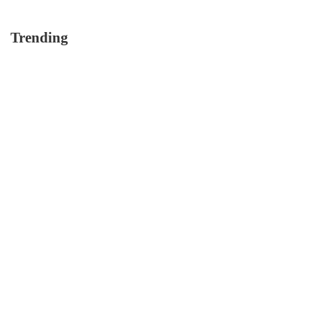
Trending
毛孔粗大有救嗎？皮膚專家
泥面膜使用前必看4大重點，
傳授：5步驟縮小毛孔，養出
錯誤習慣小心皮膚越敷越乾
零毛孔肌
燥！