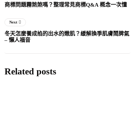
商標問題霧煞煞嗎？整理常見商標Q&A 概念一次懂
Next
冬天怎麼養成掐的出水的嫩肌？緩解換季肌膚鬧脾氣
– 懶人福音
Related posts
產業消息
卸妝乳推薦怎麼挑？掌握4劑型與膚質種