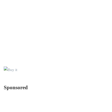
十藝生技美妝品研發實力發
卸妝露怎麼用？如何挑？跟
威 拿下19張研發專利扎根國
卸妝乳、卸妝水哪種比較
際巿場
好？
Sponsored
Sponsored