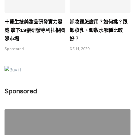
十藝生技美妝品研發實力發
卸妝露怎麼用？如何挑？跟
威 拿下19張研發專利扎根國
卸妝乳、卸妝水哪種比較
際巿場
好？
Sponsored
6 5 月, 2020
Sponsored