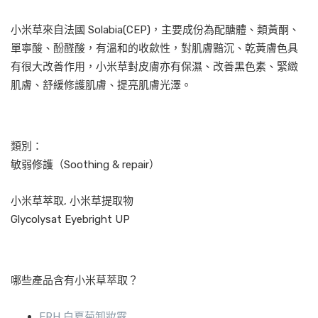
小米草來自法國 Solabia(CEP)，主要成份為配醣體、類黃酮、
單寧酸、酚醛酸，有溫和的收歛性，對肌膚黯沉、乾黃膚色具
有很大改善作用，小米草對皮膚亦有保濕、改善黑色素、緊緻
肌膚、舒緩修護肌膚、提亮肌膚光澤。
類別：
敏弱修護（Soothing & repair）
小米草萃取, 小米草提取物
Glycolysat Eyebright UP
哪些產品含有小米草萃取？
ERH 白夏菊卸妝露