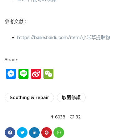
參考文獻：
https://baike.baidu.com/item/小米草提取物
Share:
Messenger
Line
Sina
WeChat
Weibo
Soothing & repair
敏弱修護
6038
32