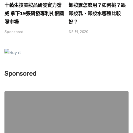
十藝生技美妝品研發實力發
卸妝露怎麼用？如何挑？跟
威 拿下19張研發專利扎根國
卸妝乳、卸妝水哪種比較
際巿場
好？
Sponsored
6 5 月, 2020
Sponsored