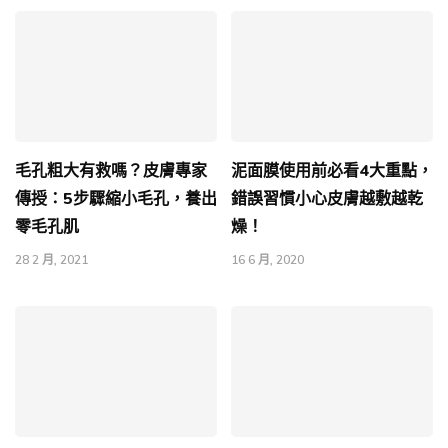
毛孔粗大有救嗎？皮膚專家
泥面膜使用前必看4大重點，
傳授：5步驟縮小毛孔，養出
錯誤習慣小心皮膚越敷越乾
零毛孔肌
燥！
28 2 月, 2021
16 6 月, 2020