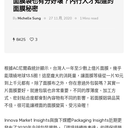
面膜袋也有分好壞？內行人才知道的
面膜秘密
By
Michelle Sung
27 11 月, 2020
1 Mins read
8425
3
根據AC尼爾森統計顯示，台灣人一年至少敷上億片面膜，幾乎
能環繞地球13.5圈！這麼龐大的消耗量，讓面膜等級從一片10元
到上千元都有，除了面膜布之外，你在意過外包裝嗎？其實一
片面膜要好，就連包裝也非常重要，不同的厚薄度、加工方
式、密封貼合度都會對內容物有不同的影響，若面膜鋁袋品質
不佳，很可能讓裡面的面膜變質、受污染喔！
Innova Market Insights與旗下媒體Packaging Insights近期更
發布了2020年全球包裝趨勢，「環境持續性表達」的環保議題