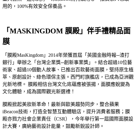
用的，100%有效安全保養品。
「MASKINGDOM 膜殿」伴手禮精品面
膜
「膜殿MasKingdom」2014年榮獲首屆「英國金融時報─渣打
銀行」舉辦之「台灣企業獎─創新事業獎」。結合超過10位藝
術家、超過10個動人故事、已推出百款藝術面膜，堅持原生植
萃、原創設計、綠色環保主張。西門町旗艦店，已成為亞洲觀
光新地標。 膜殿相信台灣文化底蘊應被張揚，面膜應蛻變為
文化體驗，成為國際觀光新選禮！
膜殿掀起美妝新革命！最新與歐美趨勢同步，整合蘋果
iBeacon技術，打造全智慧互動體驗店，提升消費者服務；膜
殿亦戮力社會企業責任（CSR），今年舉行第一屆國際面膜設
計大賽，廣納藝術設計能量，鼓勵新銳設計師。