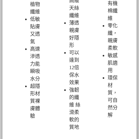
高級
有機
植物
天絲
棉纖
纖維
纖維
維
低敏
薄透
零化
貼膚
親膚
纖，
又透
好隱
親膚
氣
形
柔軟
高速
可以
敏感
滲透
達到
肌適
力能
12倍
用
瞬吸
保水
環保
水分
效果
材
超隱
強韌
質，
形材
的纖
可自
質裸
維 絲
然分
膚體
滑柔
解
驗
軟的
質地