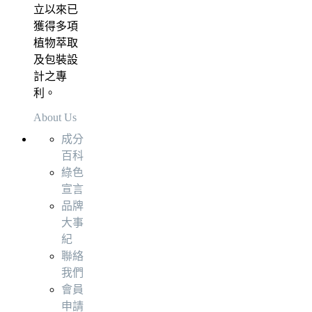
立以來已
獲得多項
植物萃取
及包裝設
計之專
利。
About Us
成分
百科
綠色
宣言
品牌
大事
紀
聯絡
我們
會員
申請