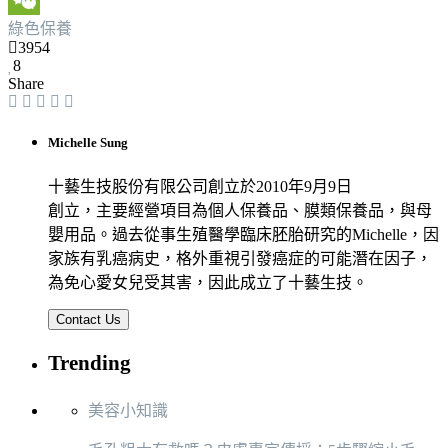
綠色保養
Weibo
WeChat
3954
8
Share
Michelle Sung
十藝生技股份有限公司創立於2010年9月9日
創立，主要經營項目為個人保養品、膜類保養品，與母
嬰用品。過去從事生殖醫學臨床胚胎研究的Michelle，因
家族有乳癌病史，格外重視引發癌症的可能潛在因子，
為免心愛女兒受其害，因此成立了十藝生技。
Contact Us
Trending
美容小知識