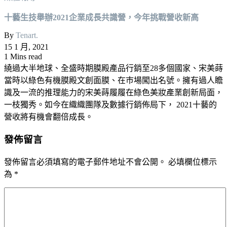
十藝生技舉辦2021企業成長共識營，今年挑戰營收新高
By
Tenart.
15 1 月, 2021
1 Mins read
繞過大半地球、全盛時期膜殿產品行銷至28多個國家、宋美蒔
當時以綠色有機膜殿文創面膜、在巿場闖出名號。擁有過人瞻
識及一流的推理能力的宋美蒔履履在綠色美妝產業創新局面，
一枝獨秀。如今在織織團隊及數據行銷佈局下， 2021十藝的
營收將有機會翻倍成長。
發佈留言
發佈留言必須填寫的電子郵件地址不會公開。
必填欄位標示
為
*