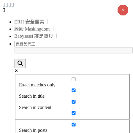
×
×
×
×
×
×
×
×
×
×
×
×
×
×
ERH 安全醫美 ｜
膜殿 Maskingdom ｜
Babysassi 誰是寶貝 ｜
Exact matches only
Search in title
Search in content
Search in posts