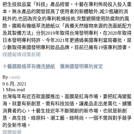
把生技妝品當「科技」產品經營，十藝在專利佈局投入投入重
本。無水產品的開發提高了使用者的新體驗外,減少瓶罐的消
耗外的,也因為完全的專利乾燥技術,完整避開使用防腐劑的風
險。膜殿有機植萃洗臉紙以「具備天然植物來源的洗面紙配方
及其製備方法」分別2019年取得台灣發明專利，在2020年取得
日本發明專利特許、今年2021年更通過美國專利當局審批，是
少數取得美國發明專利妝品品牌。目前已擁有19張專利證書。
媒體報導
得獎新聞
十藝膜殿植萃有機洗臉紙 獲美國發明專利肯定
By
candy
9 6 月, 2021
1 Mins read
台灣每年有近百款面膜推出、面膜是紅海巿場，要把紅海變藍
海，就要有新創意、需有科技加值，讓產品走出差異化、擄獲
消費者的心。十藝生技近年不斷開創的新巿場，也就是新創
意、高生技、綠原料、潮工藝、綠時尚，一個不需與對手競爭
的全新巿場。
媒體報導