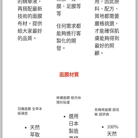
的精華液，
用，因此原
膜、足膜等
再搭配最新
料、配方、
等
技術的面膜
質地都需要
布材，提供
嚴格挑選，
任何需求都
給大家最好
才能確保肌
能夠進行客
的品質。
膚能夠得到
製化的開
最好的照
發。
顧。
面膜材質
綠纖面膜
極天絲
隱形貼膚
羽纖面膜
全草本
有機棉面膜
超低
極薄透
敏 超舒適
選用
日本
100%
天然
製造
天然
萃取