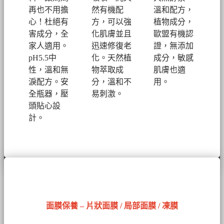
再也不用擔
然有機配
溫和配方，
心！
杜絕有
方，可以強
植物成分，
害成分，全
化肌膚並且
歐盟有機認
家人適用。
迅速修復老
證，無添加
pH5.5中
化。
天然植
成分，敏感
性，溫和無
物萃取成
肌膚也適
淚配方。安
分，溫和不
用。
全瓶器，壓
易刺激。
頭貼心設
計。
面膜保養 – 片狀面膜 / 局部面膜 / 凍膜