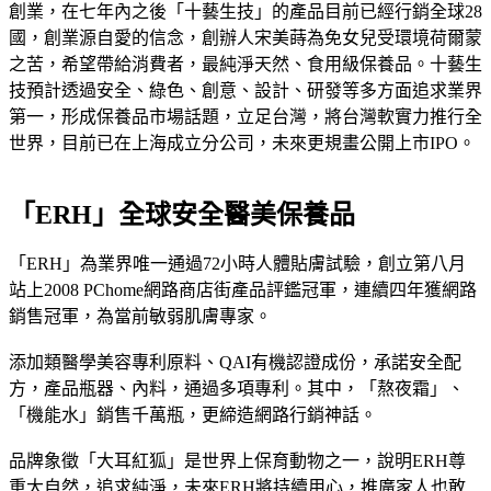
創業，在七年內之後「十藝生技」的產品目前已經行銷全球28
國，創業源自愛的信念，創辦人宋美蒔為免女兒受環境荷爾蒙
之苦，希望帶給消費者，最純淨天然、食用級保養品。十藝生
技預計透過安全、綠色、創意、設計、研發等多方面追求業界
第一，形成保養品市場話題，立足台灣，將台灣軟實力推行全
世界，目前已在上海成立分公司，未來更規畫公開上市IPO。
「ERH」全球安全醫美保養品
「ERH」為業界唯一通過72小時人體貼膚試驗，創立第八月
站上2008 PChome網路商店街產品評鑑冠軍，連續四年獲網路
銷售冠軍，為當前敏弱肌膚專家。
添加類醫學美容專利原料、QAI有機認證成份，承諾安全配
方，產品瓶器、內料，通過多項專利。其中，「熬夜霜」、
「機能水」銷售千萬瓶，更締造網路行銷神話。
品牌象徵「大耳紅狐」是世界上保育動物之一，說明ERH尊
重大自然，追求純淨，未來ERH將持續用心，推廣家人也敢