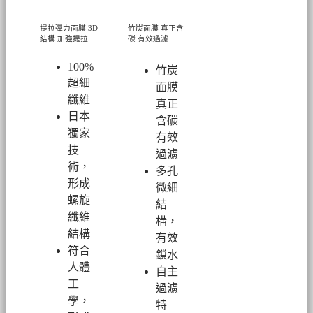
提拉彈力面膜
3D
竹炭面膜 真正含
結構 加強提拉
碳 有效過濾
100%
竹炭
超細
面膜
纖維
真正
日本
含碳
獨家
有效
技
過濾
術，
多孔
形成
微細
螺旋
結
纖維
構，
結構
有效
符合
鎖水
人體
自主
工
過濾
學，
特