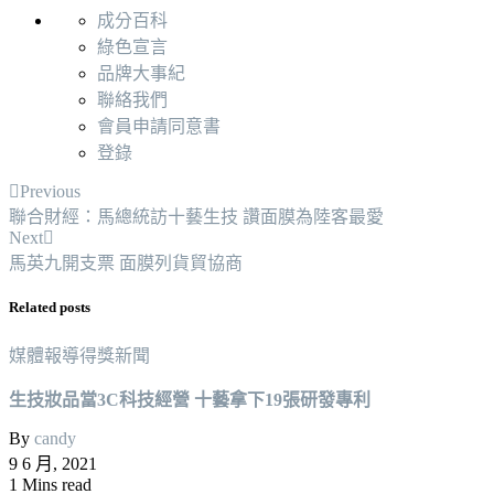
成分百科
綠色宣言
品牌大事紀
聯絡我們
會員申請同意書
登錄
Previous
聯合財經：馬總統訪十藝生技 讚面膜為陸客最愛
Next
馬英九開支票 面膜列貨貿協商
Related posts
媒體報導
得獎新聞
生技妝品當3C科技經營 十藝拿下19張研發專利
By
candy
9 6 月, 2021
1 Mins read