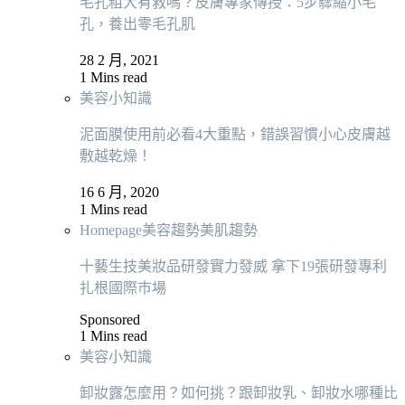
毛孔粗大有救嗎？皮膚專家傳授：5步驟縮小毛
孔，養出零毛孔肌
28 2 月, 2021
1 Mins read
美容小知識
泥面膜使用前必看4大重點，錯誤習慣小心皮膚越
敷越乾燥！
16 6 月, 2020
1 Mins read
Homepage
美容趨勢
美肌趨勢
十藝生技美妝品研發實力發威 拿下19張研發專利
扎根國際巿場
Sponsored
1 Mins read
美容小知識
卸妝露怎麼用？如何挑？跟卸妝乳、卸妝水哪種比