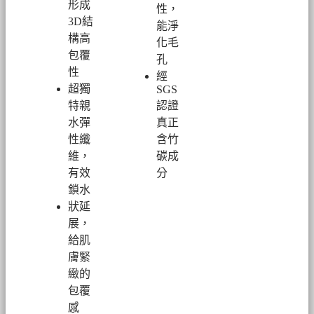
形成
性，
3D結
能淨
構高
化毛
包覆
孔
性
經
超
獨
SGS
特親
認證
水彈
真正
性纖
含竹
維，
碳成
有效
分
鎖水
狀延
展，
給肌
膚緊
緻的
包覆
感