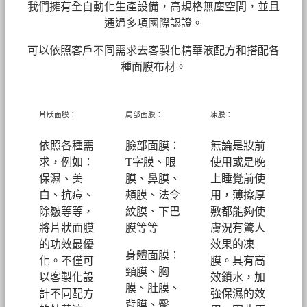
我們擁有全自動化生產設備，高規格無塵空間，並且
通過多項國際認證。
可以依照客戶不同需求去客製化精華液配方和搭配各
種面膜布材。
片狀面膜：
局部面膜：
凍膜：
依照各種需
臉部面膜：
無論是妝前
求，例如：
T字膜、眼
使用或是晚
保濕、美
膜、鼻膜、
上睡覺前使
白、抗痘、
頰膜、法令
用，薄擦厚
除皺等等，
紋膜、下巴
敷都能夠使
將片狀面膜
膜等等
膚況有驚人
的功效最優
效果的凍
身體面膜：
化。不僅可
膜。具有高
頸膜、胸
以客製化設
效鎖水，加
膜、肚膜、
計不同配方
強保濕的效
背膜、臀