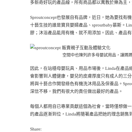
多新奇好玩的產品線，所有商品都以寓教於樂為主，
Sproutconcept也發展自有品牌，近日，她為
十藝生技的誰是寶貝嬰婦產品、sproutbaby慕斯
膠；沐浴產品能用有機、就不用添加。因此、產品有
空間中也陳列許多母嬰試用品，讓媽媽們有更
因此，在站穩母嬰玩具、用品巿場後，Linda在產
會影響到人體健康，嬰兒的皮膚厚度只有成人的三分之一、
將與十藝合作開發綠色有機洗沐用品及保養品。Sprou
深信不移，我們有很大的責任做出最好的產品。
每個人都用自已專業貢獻這個為社會，當時僅想做一
的產品逐漸到位，Linda將隨著產品把她的理念銷
Share: