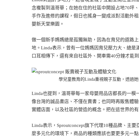
念複製到溫哥華；在她在住的社區中開設占地70坪
手作及進修的課程，假日也搖身一變成派對活動外租
嬰新天堂樂園。
做一個新手媽媽總是孤獨無助，因為在育兒的道路上
地。Linda表示，曾有一位媽媽因育兒壓力大、總
口耳相傳下，還有來自社區外、開車需40分鐘才能
學兒童教育的Linda重視親子互動，透過她打的
Linda也提到，溫哥華每一家母嬰用品店都長的一模一樣
像台灣的誠品書店、不僅在賣書；也同時再販售體驗
實體店面，以及社區的營造的概念。把在這世界的有
Linda表示，Sproutconcept旗下代理10
麼多元化的環境下，商品的種類應該也要更多元一點