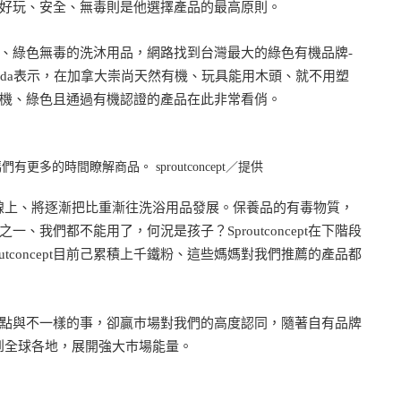
好玩、安全、無毒則是他選擇產品的最高原則。
要找有機、綠色無毒的洗沐用品，網路找到台灣最大的綠色有機品牌-
。Linda表示，在加拿大崇尚天然有機、玩具能用木頭、就不用塑
機、綠色且通過有機認證的產品在此非常看俏。
多的時間瞭解商品。 sproutconcept／提供
品線上、將逐漸把比重漸往洗浴用品發展。保養品的有毒物質，
我們都不能用了，何況是孩子？Sproutconcept在下階段
tconcept目前己累積上千鐵粉、這些媽媽對我們推薦的產品都
點與不一樣的事，卻贏巿場對我們的高度認同，隨著自有品牌
售到全球各地，展開強大巿場能量。