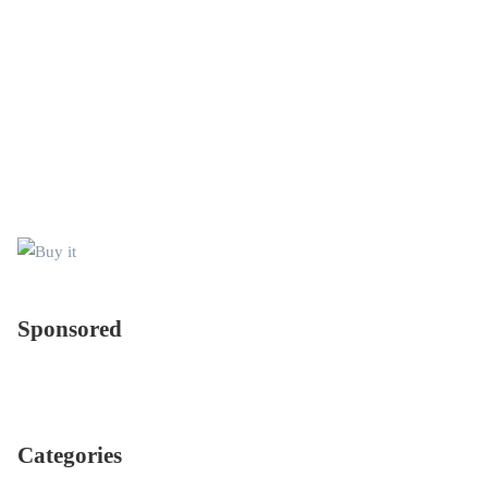
十藝生技美妝品研發
卸妝露怎麼用？如何
實力發威 拿下19張研
挑？跟卸妝乳、卸妝
發專利扎根國際巿場
水哪種比較好？
Sponsored
Sponsored
Categories