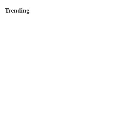
Trending
毛孔粗大有救嗎？皮
泥面膜使用前必看4大
膚專家傳授：5步驟縮
重點，錯誤習慣小心
小毛孔，養出零毛孔
皮膚越敷越乾燥！
肌