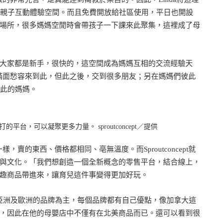
、親子互動體驗空間。而且免費開放給社區使用，平日也開設
場所，很多媽媽空閒時會帶孩子一下課來此聚集，這裡成了母
大家都是新手，很快的，這空間成為媽媽互相的交流經驗天
是滿面愁容來到此，但此之後，交到很多朋友；另在媽媽們彼此
到此的媽媽。
平台，可以凝聚更多力量。 sproutconcept／提供
，賣的東西、價格都相同、亳無溫度。而Sproutconcept就
與文化。「我們想創造一個全新概念的零售平台，結合線上，
趣商品帶進來，讓育兒這件事變得更加好玩。
種品牌、主要亞洲及歐洲的品牌為主，每個品牌都有自己優點，像加拿大這
，因此在他的母嬰店中不僅有在北美商品而已。還可以看到很