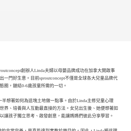
tconcept創辦人Linda夫婦以母嬰品牌成功在加拿大開啟事
好生意。目前sproutconcept不僅是全球各大兒童品牌代
圈，鏈結0-6歲孩童所需的一切。
另一半想著如何為這塊土地做一點事。由於Linda主修兒童心理
世界、培養與人互動最直接的方法。女兒出生後、她便想著如
以讓孩子獨立思考、啟發創意，能讓媽媽們彼此分享學習。
做的非常完善，是真能達到寓教於樂目的。因此，Linda將這理