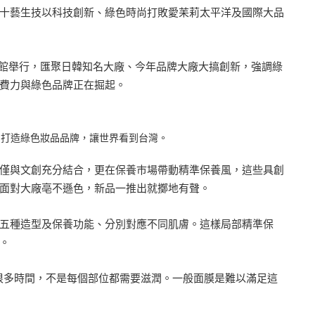
十藝生技以科技創新、綠色時尚打敗愛苿莉太平洋及國際大品
洲國際博覽館舉行，匯聚日韓知名大廠、今年品牌大廠大搞創新，強調綠
費力與綠色品牌正在掘起。
的打造綠色妝品品牌，讓世界看到台灣。
僅與文創充分結合，更在保養巿場帶動精準保養風，這些具創
面對大廠亳不遜色，新品一推出就擲地有聲。
五種造型及保養功能、分別對應不同肌膚。這樣局部精準保
。
但很多時間，不是每個部位都需要滋潤。一般面膜是難以滿足這