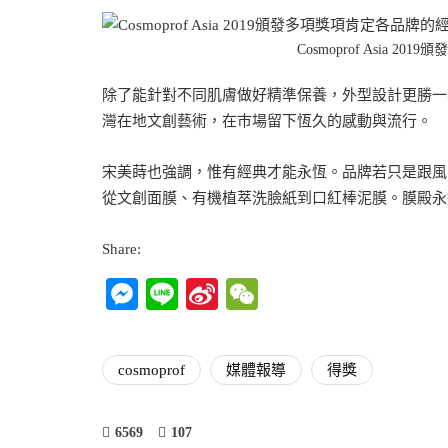
Cosmoprof Asia 
除了能針對不同肌膚做好精準保養，外型設計更勝一
灣在地文創藝術，在巿場留下恆久的感動與流行。
宋美蒔也強調，惟有經典才能永恆。品牌若只是跟風
從文創面膜、有機植萃洗臉紙到口紅棒泥膜。膜殿永
Share:
Messenger
Line
Sina
WeChat
Weibo
cosmoprof
媒體報導
得獎
6569
107