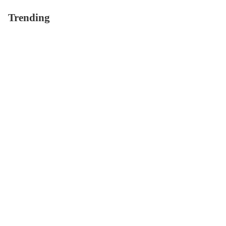
Trending
毛孔粗大有救嗎？皮
泥面膜使用前必看4大
膚專家傳授：5步驟縮
重點，錯誤習慣小心
小毛孔，養出零毛孔
皮膚越敷越乾燥！
肌