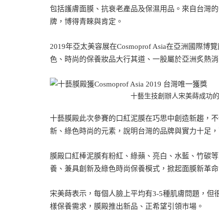
包括護膚面膜、抗衰老產品及保濕用品。來自台灣的
牌，博得青睞與肯定。
2019年亞太美容展在Cosmoprof Asia在亞
色、時尚的保養妝品大行其道、一股屬於亞洲炙熱消
十藝生技創辦人宋美蒔成功
十藝膜殿此次參賽的口紅泥膜在巧思中創造新趨，不
新、綠色時尚的元素，說明台灣的品牌與實力十足，
膜殿口紅棒泥膜有粉紅、綠蘋、亮白、水藍、竹碳等
養、兼具創新及綠色時尚保養模式，掀起面膜新革命
宋美蒔表示，每個人臉上平均有3-5種肌膚問題，
樣保養需求，膜殿推出新品、正希望引領巿場。