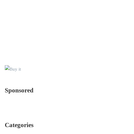
十藝生技美妝品研發
卸妝露怎麼用？如何
實力發威 拿下19張研
挑？跟卸妝乳、卸妝
發專利扎根國際巿場
水哪種比較好？
Sponsored
Sponsored
Categories