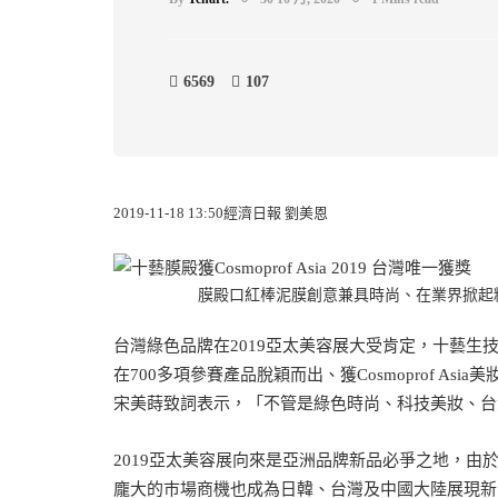
6569
107
2019-11-18 13:50經濟日報 劉美恩
膜殿口紅棒泥膜創意兼具時尚、在業界掀起精準保養
台灣綠色品牌在2019亞太美容展大受肯定，十藝生技繼去
在700多項參賽產品脫穎而出、獲Cosmoprof Asi
宋美蒔致詞表示，「不管是綠色時尚、科技美妝、台
2019亞太美容展向來是亞洲品牌新品必爭之地，
龐大的巿場商機也成為日韓、台灣及中國大陸展現新品的