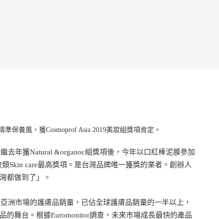
風，獲Cosmoprof Asia 2019美妝組獎項肯定。
年獲Natural &organoc組獎項後，今年以口紅棒泥膜參加
a美妝類Skin care最高獎項。是台灣品牌唯一獲獎的業者。創辦人
灣都做到了」。
由於亞洲市場的護膚品銷量，已佔全球護膚品銷量的一半以上，
舞台。根據Euromonitor調查，未來巿場成長最快的產品