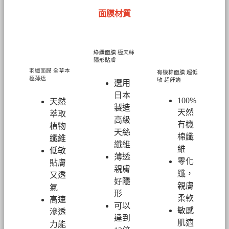
面膜材質
綠纖面膜
極天絲
隱形貼膚
羽纖面膜
全草本
有機棉面膜
超低
極薄透
敏 超舒適
選用
日本
100%
天然
製造
天然
萃取
高級
有機
植物
天絲
棉纖
纖維
纖維
維
低敏
薄透
零化
貼膚
親膚
纖，
又透
好隱
親膚
氣
形
柔軟
高速
可以
敏感
滲透
達到
肌適
力能