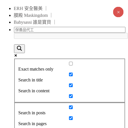
ERH 安全醫美 ｜
×
×
×
×
×
×
×
×
×
×
×
×
×
×
膜殿 Maskingdom ｜
Babysassi 誰是寶貝 ｜
Exact matches only
Search in title
Search in content
Search in posts
Search in pages