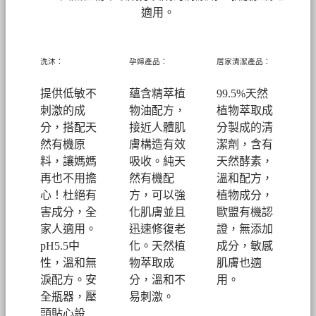
適用。
洗沐：
孕婦產品：
居家清潔產品：
提供低敏不
蘊含精萃植
99.5%天然
刺激的成
物油配方，
植物萃取成
分，搭配天
接近人體肌
分製成的清
然有機原
膚構造有效
潔劑，
含有
料，讓媽媽
吸收。純天
天然酵素，
再也不用擔
然有機配
溫和配方，
心！
杜絕有
方，可以強
植物成分，
害成分，全
化肌膚並且
歐盟有機認
家人適用。
迅速修復老
證，無添加
pH5.5中
化。
天然植
成分，敏感
性，溫和無
物萃取成
肌膚也適
淚配方。安
分，溫和不
用。
全瓶器，壓
易刺激。
頭貼心設