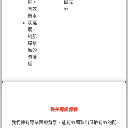
維，
碳成
有效
分
鎖水
狀延
展，
給肌
膚緊
緻的
包覆
感
醫美等級保養
我們擁有
專業醫療背景，能有效調製出低敏有效的配