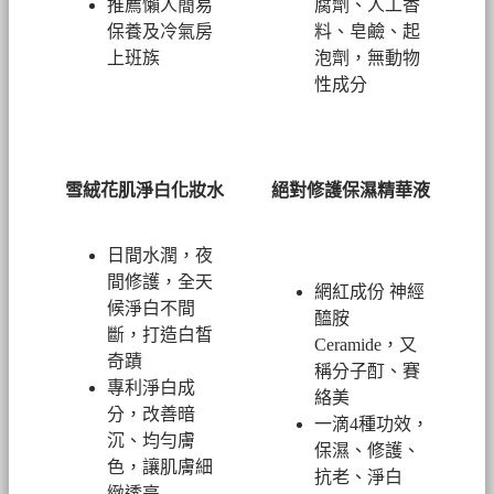
推薦懶人簡易
腐劑、人工香
保養及冷氣房
料、皂鹼、起
上班族
泡劑，無動物
性成分
雪絨花肌淨白化妝水
絕對修護保濕精華液
日間水潤，夜
間修護，全天
網紅成份 神經
候淨白不間
醯胺
斷，打造白皙
Ceramide，又
奇蹟
稱分子酊、賽
專利淨白成
絡美
分，改善暗
一滴4種功效，
沉、均勻膚
保濕、修護、
色，讓肌膚細
抗老、淨白
緻透亮