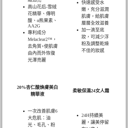
快速感受水
高山花后-雪絨
嫩，充分滋潤
花精華、傳明
肌膚，給肌膚
酸、α熊果素、
層層全效滋養
AA2G
加一滴至底
專利成分
妝，可減少浮
Melaclear2™，
粉及調整乾燥
去角質+使肌膚
不佳的妝感
由內而外恢復
光澤亮麗
20%杏仁酸煥膚美白
柔敏保濕24女人霜
精華液
一次改善肌膚6
24H持續美
大危肌：油
麗，讓美停留
光、毛孔、粉