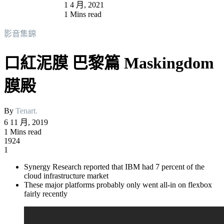
1 4 月, 2021
1 Mins read
影音集錦
口紅泥膜 巴黎篇 Maskingdom
膜殿
By
Tenart.
6 11 月, 2019
1 Mins read
1924
1
Synergy Research reported that IBM had 7 percent of the
cloud infrastructure market
These major platforms probably only went all-in on flexbox
fairly recently