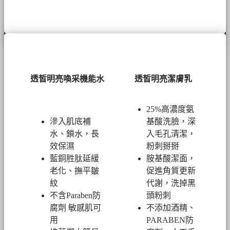
透皙明亮喚采機能水
透皙明亮潔膚乳
25%高濃度氨
滲入肌底補
基酸洗臉，深
水、鎖水，長
入毛孔清潔，
效保濕
粉刺掰掰
藍銅胜肽延緩
胺基酸潔面，
老化、撫平皺
促進角質更新
紋
代謝，洗掉黑
不含Paraben防
頭粉刺
腐劑 敏感肌可
不添加酒精、
用
PARABEN防