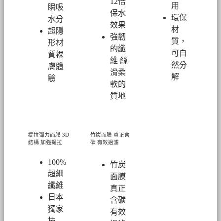
12倍
用
瞬吸
保水
環保
水分
效果
材
超隱
強韌
質，
形材
的纖
可自
質裸
維 絲
然分
膚體
滑柔
解
驗
軟的
質地
提拉彈力面膜
3D
竹炭面膜 真正含
結構 加強提拉
碳 有效過濾
100%
竹炭
超細
面膜
纖維
真正
日本
含碳
獨家
有效
技