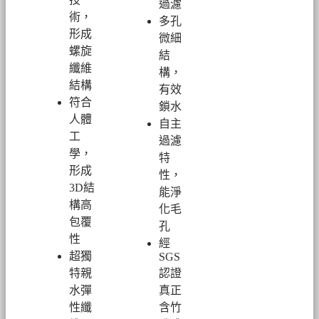
過濾
術，
多孔
形成
微細
螺旋
結
纖維
構，
結構
有效
符合
鎖水
人體
自主
工
過濾
學，
特
形成
性，
3D結
能淨
構高
化毛
包覆
孔
性
經
超
獨
SGS
特親
認證
水彈
真正
性纖
含竹