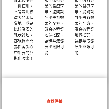
搭配化妝棉
點！擁有專
點！擁有專
一併使用。
業的醫療背
業的醫療背
不論是比較
景，能夠設
景，能夠設
清爽的水狀
計出最有效
計出最有效
質地，或是
果的配方，
果的配方，
比較滋潤的
融合各種質
融合各種質
乳狀質地，
地做搭配，
地做搭配，
都能夠專門
讓精華液發
讓精華液發
為你客製心
展出無限可
展出無限可
中想要的那
能。
能。
瓶化妝水！
身體保養