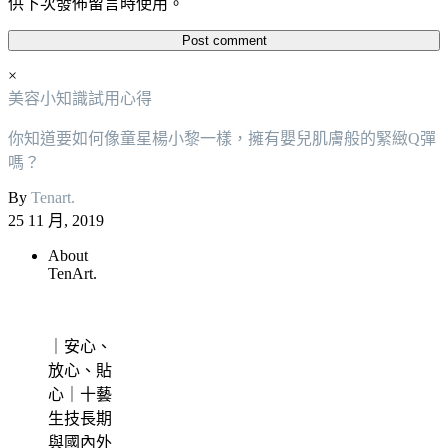
供下次發佈留言時使用。
×
美容小知識
試用心得
你知道要如何像童星楊小黎一樣，擁有嬰兒肌膚般的緊緻Q彈
嗎？
By
Tenart.
25 11 月, 2019
About
TenArt.
｜安心、
放心、貼
心｜十藝
生技長期
與國內外