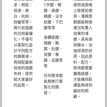
求，例如：
T字膜、眼
使用或是晚
保濕、美
膜、鼻膜、
上睡覺前使
白、抗痘、
頰膜、法令
用，薄擦厚
除皺等等，
紋膜、下巴
敷都能夠使
將片狀面膜
膜等等
膚況有驚人
的功效最優
效果的凍
身體面膜：
化。不僅可
膜。具有高
頸膜、胸
以客製化設
效鎖水，加
膜、肚膜、
計不同配方
強保濕的效
背膜、臀
的精華液，
用，因此原
膜、足膜等
再搭配最新
料、配方、
等
技術的面膜
質地都需要
布材，提供
嚴格挑選，
任何需求都
給大家最好
才能確保肌
能夠進行客
的品質。
膚能夠得到
製化的開
最好的照
發。
顧。