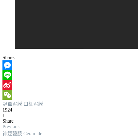
Share:
Messenger
Line
Sina
冠軍泥膜
口紅泥膜
Weibo
WeChat
1924
1
Share
Previous
神經醯胺 Ceramide