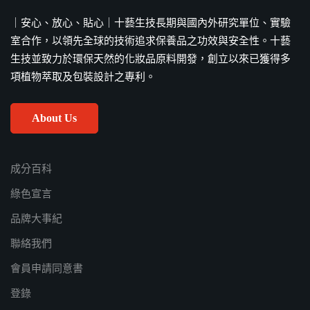
7 4 月, 2026
｜安心、放心、貼心｜十藝生技長期與國內外研究單位、實驗
室合作，以領先全球的技術追求保養品之功效與安全性。十藝
生技並致力於環保天然的化妝品原料開發，創立以來已獲得多
項植物萃取及包裝設計之專利。
About Us
成分百科
綠色宣言
品牌大事紀
聯絡我們
會員申請同意書
登錄