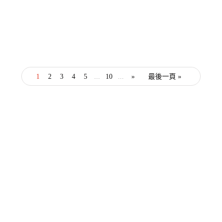
homepage
創業知識
產業消息
化妝品代工廠6大選擇重點：OEM、ODM
到OBM的差異一次釐清
By
Tenart.
6 2 月, 2024
1
2
3
4
5
...
10
...
»
最後一頁 »