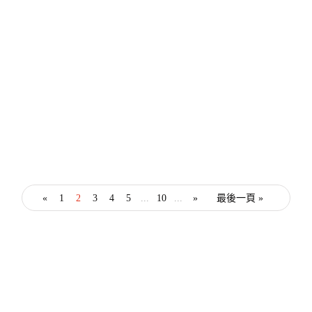
美容小知識
敏感肌可以用A醇嗎？可以用酸類保養？關
於敏感肌的抗老保養須知一次看
By
Kyra
26 12 月, 2023
«
1
2
3
4
5
...
10
...
»
最後一頁 »