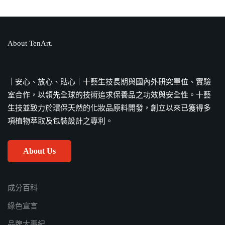
寵兒？成分、功效一次解答！
7 4 月, 2026
About TenArt.
PIF是什麼？化妝品為何需要準備PIF？
法源依據、備製流程全解答
7 4 月, 2026
｜安心、放心、貼心｜十藝生技長期與國內外研究單位、實驗
室合作，以領先全球的技術追求保養品之功效與安全性。十藝
生技並致力於環保天然的化妝品原料開發，創立以來已獲得多
項植物萃取及包裝設計之專利。
About Us
成分百科
綠色宣言
品牌大事紀