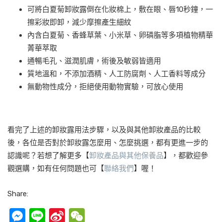
可將白夏菊卸妝露倒在化妝棉上，敷在眼、唇10秒鐘，一
擦彩妝即卸，減少摩擦產生細紋
內含白夏菊、香蜂草葉、小米草、卵磷脂等多項植物精華
菁華萃取
通暢毛孔、滋潤肌膚，術後及敏弱皆適用
質地溫和，不添加酒精、人工防腐劑、人工香料等成分
無動物性成分，拒絕使用動物實驗，可放心使用
看完了上述的卸妝露用法步驟，以及與其他卸妝產品的比較
後，各位是否對於卸妝露怎麼用、怎麼挑選，都有更進一步的
認識呢？若想了解更多【
卸妝產品與其他保養品
】，都歡迎參
觀選購，如有任何問題也可【
聯絡我們
】喔！
Share:
Messenger
Line
Sina
WeChat