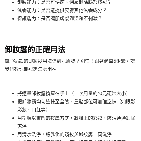
卸妝能力：是否可快速、深層卸除臉部殘妝？
滋養能力：是否能提供皮膚其他滋養成分？
保護能力：是否讓肌膚感到溫和不刺激？
卸妝露的正確用法
擔心錯誤的卸妝露用法傷到肌膚嗎？別怕！跟著簡單5步驟，讓
我們教你卸妝露怎麼用～
將適量卸妝露擠壓在手上（一次用量約10元硬幣大小）
把卸妝露均勻塗抹至全臉，重點部位可加強塗抹（如眼影
彩妝、口紅等）
用指腹以畫圓的按摩方式，將臉上的彩妝、髒污通通卸除
乾淨
用清水洗淨，將乳化的殘妝與卸妝露一同洗淨