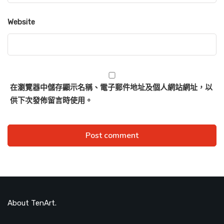
Website
在
瀏覽器
中儲存顯示名稱、電子郵件地址及個人網站網址，以
供下次發佈留言時使用。
About TenArt.