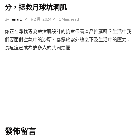
分，拯救月球坑洞肌
By
Tenart.
6 2 月, 2024
1 Mins read
你正在尋找專為痘痘肌設計的抗痘保養產品推薦嗎？生活中我
們要面對空氣中的沙塵、暴露於紫外線之下及生活中的壓力，
長痘痘已成為許多人的共同煩惱。
發佈留言