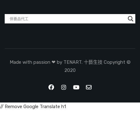
Made with passion ❤ by TENART. 十藝生技 Copyright ©
2020
// Remove Google Translate h1