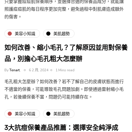
只要掌握痘痘肌保養順序，並選擇合適的保養品成分，就能讓
照護痘痘肌的每日程序更加完整，避免過程中對肌膚造成額外
的傷害。
美容小知識
美肌趨勢
如何改善、縮小毛孔？了解原因並用對保養
品，別擔心毛孔粗大怎麼辦
By
Tenart.
6 2 月, 2024
1 Mins read
毛孔粗大怎麼辦？如何改善？若不了解自己的皮膚狀態而進行
不適當的保養，可能導致毛孔問題加劇。即使通過雷射縮小毛
孔，若後續保養不當，問題仍可能持續存在。
美容小知識
美肌趨勢
3大抗痘保養產品推薦：選擇安全純淨成