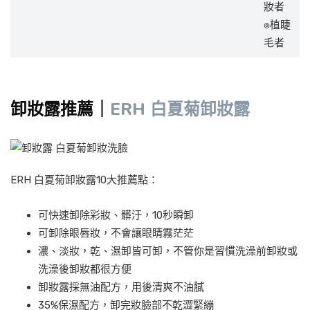
妝者
๏植睫
毛者
卸妝露推薦｜
ERH 白夏菊卸妝露
ERH 白夏菊卸妝露10大推薦點：
可快速卸除彩妝、髒汙，10秒瞬卸
可卸除眼唇妝，不會讓眼睛霧茫茫
濃、淡妝，乾、濕卸皆可卸，不管你是習慣洗澡前卸妝或
洗澡後卸妝都很方便
卸妝露採無油配方，用後清爽不油膩
35%保濕配方，卸完妝臉部不乾澀緊繃