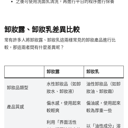
之後可使用洗面乳清洗，再進行平日的程序進行保養
卸妝露、卸妝乳差異比較
常有許多人將卸妝露、卸妝乳這兩樣常見的卸妝產品進行比
較，那這兩者間有什麼差異呢？
卸妝露
卸妝乳
水性卸妝品（如卸
油性卸妝品（如卸
卸妝品類型
妝水、卸妝液）
妝油、卸妝霜）
偏水感，使用起來
偏油感，使用起來
產品質感
較輕爽
較為厚重一些
利用「界面活性
以「油性成分」溶