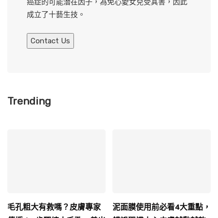
癌症的可能潛在因子，為免心愛女兒受其害，因此
成立了十藝生技。
Contact Us
Trending
毛孔粗大有救嗎？皮膚專家
泥面膜使用前必看4大重點，