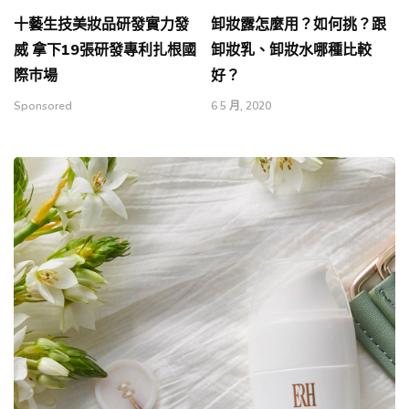
十藝生技美妝品研發實力發
卸妝露怎麼用？如何挑？跟
威 拿下19張研發專利扎根國
卸妝乳、卸妝水哪種比較
際巿場
好？
Sponsored
6 5 月, 2020