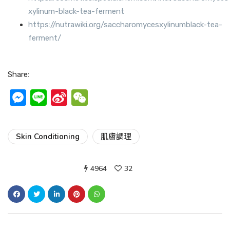
xylinum-black-tea-ferment
https://nutrawiki.org/saccharomycesxylinumblack-tea-
ferment/
Share:
Messenger
Line
Sina
WeChat
Weibo
Skin Conditioning
肌膚調理
4964
32