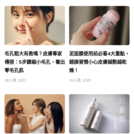
毛孔粗大有救嗎？皮膚專家
泥面膜使用前必看4大重點，
傳授：5步驟縮小毛孔，養出
錯誤習慣小心皮膚越敷越乾
零毛孔肌
燥！
28 2 月, 2021
16 6 月, 2020