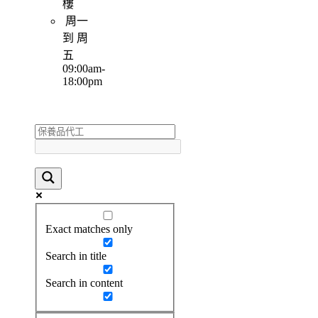
樓
周一
到 周
五
09:00am-
18:00pm
Exact matches only
Search in title
Search in content