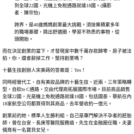
到全球22國，光機上免稅通路就達18國。(攝影
者．陳宗怡)
跨界，是40歲媽媽創業最大挑戰。須捨棄積累多年
的職場基礎，跳出舒適圈，學習不熟悉的事物，從
頭開始。
而在決定創業的當下，才發現家中數千萬存款歸零、房子被法
拍，你，還會辭掉工作，堅持創業嗎？
十藝生技創辦人宋美蒔的答案是：Yes！
同時經營代工、自有美妝品牌的十藝生技，近兩、三年策略轉
型，自砍to C通路，交由代理商拓展國際市場。目前商品銷售
全球22國，光是機上免稅通路就達18國，包括國泰、華航在內
18家航空公司都買得到其商品，去年營收約一億元。
創業前的她，標準人生勝利組，自己是專門解決不孕者的胚胎
師，曾在台安、長庚等醫院服務過，先生在金融圈任職，夫妻
倆育有一名寶貝女兒。