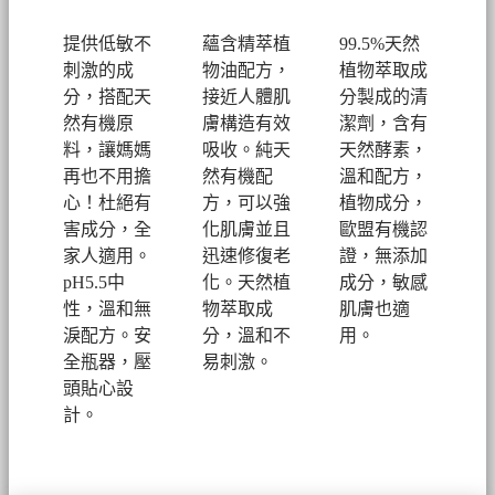
提供低敏不
蘊含精萃植
99.5%天然
刺激的成
物油配方，
植物萃取成
分，搭配天
接近人體肌
分製成的清
然有機原
膚構造有效
潔劑，
含有
料，讓媽媽
吸收。純天
天然酵素，
再也不用擔
然有機配
溫和配方，
心！
杜絕有
方，可以強
植物成分，
害成分，全
化肌膚並且
歐盟有機認
家人適用。
迅速修復老
證，無添加
pH5.5中
化。
天然植
成分，敏感
性，溫和無
物萃取成
肌膚也適
淚配方。安
分，溫和不
用。
全瓶器，壓
易刺激。
頭貼心設
計。