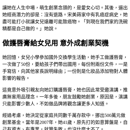
讓她在人生中場，萌生創業念頭的，是愛女心切。其後，逼出
她經商潛力的卻是：沒有退路。宋美蒔家中有乳癌症病史，她
盡可能打小就讓女兒遠離可能致癌物。「到現在我們家的洗碗
精都是自己做的。」她說。
做護唇膏給女兒用 意外成創業契機
她回憶，女兒小學參加國外交換學生活動，她手工做護唇膏，
一次做了50份，要給孩子們帶出國用，每份附兩份文件，一是
手寫信，向其他家長說明緣由；一份則是化妝品添加物對人體
影響的報告。
這竟意外吸引親友向她訂購護唇膏，她也因此常受邀演講，推
廣無害用品理念。一年多後，朋友鼓勵她創業，原因是，演講
只能影響少數人，不如做品牌將觀念讓更多人知道。
經過考慮，她決定從家庭共同數千萬存款中，挪出500萬元做
創業基金。當年是2007年，她41歲，原先打的如意算盤是，自
己有資本、有專業，就算失敗，也沒什麼大不了。