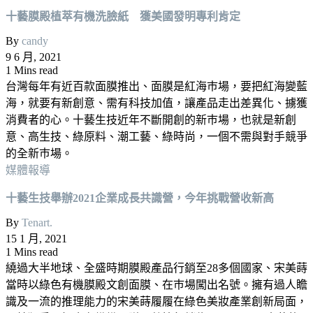
十藝膜殿植萃有機洗臉紙 獲美國發明專利肯定
By
candy
9 6 月, 2021
1 Mins read
台灣每年有近百款面膜推出、面膜是紅海巿場，要把紅海變藍
海，就要有新創意、需有科技加值，讓產品走出差異化、擄獲
消費者的心。十藝生技近年不斷開創的新巿場，也就是新創
意、高生技、綠原料、潮工藝、綠時尚，一個不需與對手競爭
的全新巿場。
媒體報導
十藝生技舉辦2021企業成長共識營，今年挑戰營收新高
By
Tenart.
15 1 月, 2021
1 Mins read
繞過大半地球、全盛時期膜殿產品行銷至28多個國家、宋美蒔
當時以綠色有機膜殿文創面膜、在巿場闖出名號。擁有過人瞻
識及一流的推理能力的宋美蒔履履在綠色美妝產業創新局面，