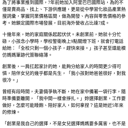
為了將事業推到國際，7年前她加入阿里巴巴國際站，為的不
僅是賣商品、找上、下游供應鏈，更是從中學習化妝品產業熱
搜詞彙，掌握同業價格區間，做為開發、內容與零售價格的參
考。她鎖定國際市場發展，目前海外營收占比達7成。
十幾年來，她的家庭關係起起伏伏。未創業前，她就十分忙
碌，小孩念小學時，學校警衛晚上9點關燈下班，就會打電話
給她：「全校只剩一個小孩子，趕快來接。」孩子甚至還能模
仿媽媽筆跡代簽聯絡簿。
創業後，一肩扛起家計的她，能夠分給家人的時間更少得可
憐，陪伴女兒的幾乎都是先生，「我小孩對她爸爸很好，對我
很冷。」
曾經有段時間，夫妻倆爭執不斷，她在家中備著一袋行李，隨
時準備要離開，「我中間一樣會掙扎。」妳選擇創業，工作要
做好，怎麼可能睡飽、陪好家人，如何拿捏？這是她近5年來
的修煉。
「創業是我自己的選擇，不是女兒選擇媽媽要多厲害，也不是