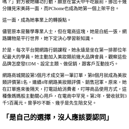
嗎？」對方被她纏功打動，願意在當天中午吃飯前，挪出十幾
分鐘見宋美蒔一面，而PChome也成為她第一個上架平台。
這一面，成為她事業上的轉捩點。
儘管原本是醫學專業人士，但在電商這塊，她是白紙一張，網
路購物是平行世界，她下定決心學習新知識。
於是，每次平台開網路行銷課程，她永遠是坐在第一排那位年
紀最大的學員。她主動加入美妝類前幾大品牌會員，觀察這些
品牌怎麼發EDM、設定主題、做促銷，跟客戶互動技巧。
網路商城開設第5個月才成交第一筆訂單，第8個月就成為美妝
類評價第1名，連續4年網路美妝類評價、銷售冠軍。原來，她
在訂單進來後隔天，打電話給消費者，叮嚀商品使用方式，這
種像媽媽般主動關心用戶，在電商中罕見。第2年，營收就到3
千5百萬元。曾爭吵不斷、幾乎是先生陪女兒。
「是自己的選擇，沒人應該要認同」