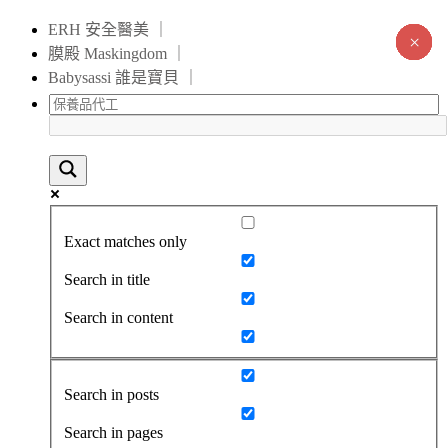
ERH 安全醫美 ｜
×
×
×
×
×
×
×
×
×
×
×
×
×
×
膜殿 Maskingdom ｜
Babysassi 誰是寶貝 ｜
Exact matches only
Search in title
Search in content
Search in posts
Search in pages