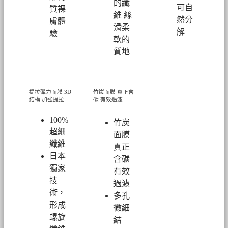
的纖
可自
質裸
維 絲
然分
膚體
滑柔
解
驗
軟的
質地
提拉彈力面膜
3D
竹炭面膜 真正含
結構 加強提拉
碳 有效過濾
100%
竹炭
超細
面膜
纖維
真正
日本
含碳
獨家
有效
技
過濾
術，
多孔
形成
微細
螺旋
結