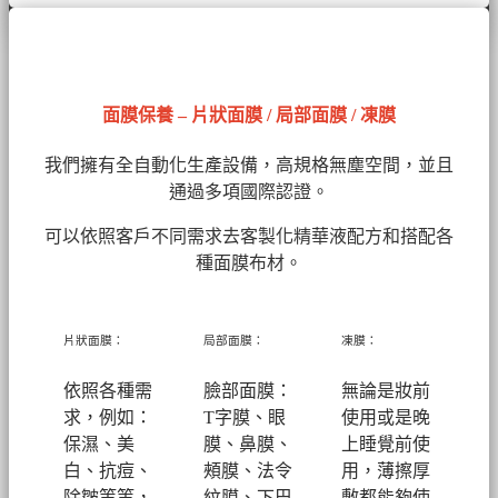
面膜保養 – 片狀面膜 / 局部面膜 / 凍膜
我們擁有全自動化生產設備，高規格無塵空間，並且
通過多項國際認證。
可以依照客戶不同需求去客製化精華液配方和搭配各
種面膜布材。
片狀面膜：
局部面膜：
凍膜：
依照各種需
臉部面膜：
無論是妝前
求，例如：
T字膜、眼
使用或是晚
保濕、美
膜、鼻膜、
上睡覺前使
白、抗痘、
頰膜、法令
用，薄擦厚
除皺等等，
紋膜、下巴
敷都能夠使