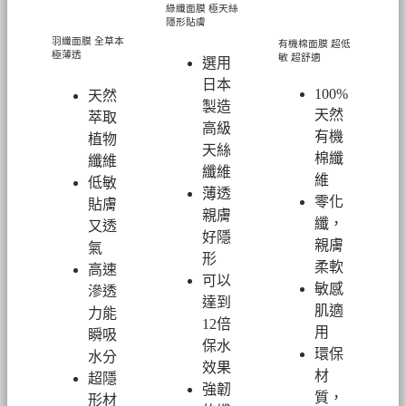
綠纖面膜
極天絲
隱形貼膚
羽纖面膜
全草本
有機棉面膜
超低
極薄透
敏 超舒適
選用
日本
100%
天然
製造
天然
萃取
高級
有機
植物
天絲
棉纖
纖維
纖維
維
低敏
薄透
零化
貼膚
親膚
纖，
又透
好隱
親膚
氣
形
柔軟
高速
可以
敏感
滲透
達到
肌適
力能
12倍
用
瞬吸
保水
環保
水分
效果
材
超隱
強韌
質，
形材