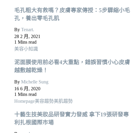
毛孔粗大有救嗎？皮膚專家傳授：5步驟縮小毛
孔，養出零毛孔肌
By
Tenart.
28 2 月, 2021
1 Mins read
美容小知識
泥面膜使用前必看4大重點，錯誤習慣小心皮膚
越敷越乾燥！
By
Michelle Sung
16 6 月, 2020
1 Mins read
Homepage
美容趨勢
美肌趨勢
十藝生技美妝品研發實力發威 拿下19張研發專
利扎根國際巿場