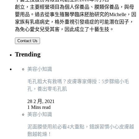
創立，主要經營項目為個人保養品、膜類保養品，與母
嬰用品。過去從事生殖醫學臨床胚胎研究的Michelle，因
家族有乳癌病史，格外重視引發癌症的可能潛在因子，
為免心愛女兒受其害，因此成立了十藝生技。
Contact Us
Trending
美容小知識
毛孔粗大有救嗎？皮膚專家傳授：5步驟縮小毛
孔，養出零毛孔肌
28 2 月, 2021
1 Mins read
美容小知識
泥面膜使用前必看4大重點，錯誤習慣小心皮膚越
敷越乾燥！