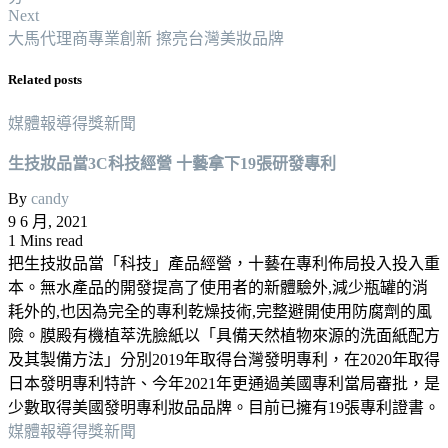
Next
大馬代理商專業創新 擦亮台灣美妝品牌
Related posts
媒體報導
得獎新聞
生技妝品當3C科技經營 十藝拿下19張研發專利
By
candy
9 6 月, 2021
1 Mins read
把生技妝品當「科技」產品經營，十藝在專利佈局投入投入重
本。無水產品的開發提高了使用者的新體驗外,減少瓶罐的消
耗外的,也因為完全的專利乾燥技術,完整避開使用防腐劑的風
險。膜殿有機植萃洗臉紙以「具備天然植物來源的洗面紙配方
及其製備方法」分別2019年取得台灣發明專利，在2020年取得
日本發明專利特許、今年2021年更通過美國專利當局審批，是
少數取得美國發明專利妝品品牌。目前已擁有19張專利證書。
媒體報導
得獎新聞