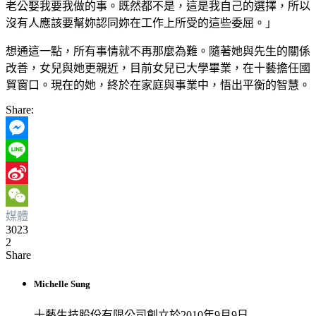
老公娶我要我做的事。既然都不是，這是我自己的選擇，所以
沒有人應該要幫妳認同妳在工作上所受的這些委屈。」
想通這一點，所有事情就不再那麼為難。隨著她與先生的關係
改善，女兒與她更親近，目前女兒已大學畢業，在十藝擔任國
貿窗口。現在的她，終於在家庭與事業中，悟出平衡的智慧。
Share:
Messenger
Line
Sina
媒體
Weibo
WeChat
3023
2
Share
Michelle Sung
十藝生技股份有限公司創立於2010年9月9日