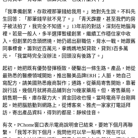
「我準備創業，存款裡那筆錢給我用。」她對先生說。不料先
生回答：「那筆錢早就不見了。」「青天霹靂，甚至我們的房
子被法拍了，我完全不知道。」13年前的對話，深刻在她腦海
裡。若是一般人，多半選擇暫緩創業，繼續工作穩住家中收
入。但創業的念頭燃燒，她仍遞出辭職信，背水一戰。她跟舊
同事標會，籌到近百萬元，拿媽媽地契貸款，貸到3百多萬
元，「我當時完全沒辦法，回頭沒有後路了。」
起初，她把既有優勢發揮極致，硬鑿出一條生路。產品，她從
最熟悉的醫療領域開始，推出醫美品牌ERH；人脈，她自己
寫配方，請美國熟悉廠商製作；通路，從藥局寄售開始，靠著
說行話，幾個月就將商品鋪到台70幾家藥局。但，寄售藥局，
銷售期一長，庫存壓力大、資金回收也慢。當時電商平台剛興
起，她把腦筋動到網路上，從博客來、雅虎一家家打電話拜
訪，寄出產品資料，得到的都是：靜候佳音。
有次，PChome窗口表示電商說明會已結束，要她下個月再聯
繫。「我等不到下個月，我問他可以早一點嗎？現在可以